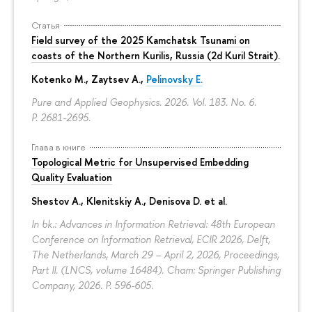
Статья
Field survey of the 2025 Kamchatsk Tsunami on
coasts of the Northern Kurilis, Russia (2d Kuril Strait).
Kotenko M., Zaytsev A.,
Pelinovsky E.
Pure and Applied Geophysics. 2026. Vol. 183. No. 6.
P. 2681-2695.
Глава в книге
Topological Metric for Unsupervised Embedding
Quality Evaluation
Shestov A., Klenitskiy A., Denisova D. et al.
In bk.: Advances in Information Retrieval: 48th European
Conference on Information Retrieval, ECIR 2026, Delft,
The Netherlands, March 29 – April 2, 2026, Proceedings,
Part II. (LNCS, volume 16484). Cham: Springer Publishing
Company, 2026.
P. 596-605.