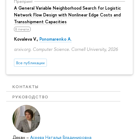
Препринт
A General Variable Neighborhood Search for Logistic
Network Flow Design with Nonlinear Edge Costs and
Transshipment Capacities
В печати
Kovaleva V.,
Ponomarenko A.
arxiv.org. Computer Science. Cornell University, 2026
Все публикации
КОНТАКТЫ
РУКОВОДСТВО
Декан
–
Асеева Наталья Владимировна