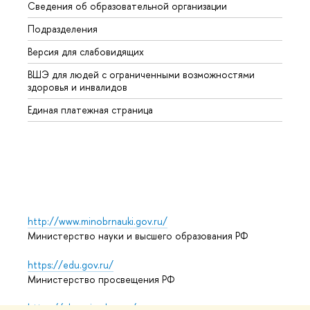
Сведения об образовательной организации
Второ
Подразделения
Высше
Версия для слабовидящих
Курсы
ВШЭ для людей с ограниченными возможностями
Профе
здоровья и инвалидов
Регио
Единая платежная страница
Языко
Выпус
Обрат
http://www.minobrnauki.gov.ru/
Министерство науки и высшего образования РФ
https://edu.gov.ru/
Министерство просвещения РФ
https://elearning.hse.ru/mooc