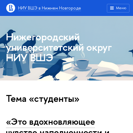
НИУ ВШЭ в Нижнем Новгороде
Меню
Нижегородский
университетский округ
НИУ ВШЭ
Тема «студенты»
«Это вдохновляющее
чувство наполненности и