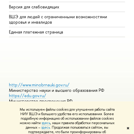
Версия для слабовидящих
К
ВШЭ для людей с ограниченными возможностями
П
здоровья и инвалидов
Р
Единая платежная страница
Я
В
О
http://www.minobrnauki.gov.ru/
Министерство науки и высшего образования РФ
https://edu.gov.ru/
Министерство просвещения РФ
https://elearning.hse.ru/mooc
Мы используем файлы cookies для улучшения работы сайта
Массовые открытые онлайн-курсы
НИУ ВШЭ и большего удобства его использования. Более
подробную информацию об использовании файлов cookies
можно найти
здесь
, наши правила обработки персональных
данных –
здесь
. Продолжая пользоваться сайтом, вы
✖
© НИУ ВШЭ 1993–2026
Адреса и контакты
Условия
подтверждаете, что были проинформированы об