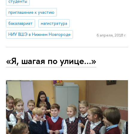
студенты
приглашение к участию
бакалавриат
магистратура
НИУ ВШЭ в Нижнем Новгороде
6 апреля, 2018 г.
«Я, шагая по улице…»