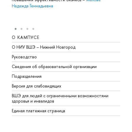
Надежда Геннадьевна
О КАМПУСЕ
ОБР
О НИУ ВШЭ – Нижний Новгород
Бакал
Руководство
Магис
Сведения об образовательной организации
Второ
Подразделения
Высше
Версия для слабовидящих
Курсы
ВШЭ для людей с ограниченными возможностями
Профе
здоровья и инвалидов
Регио
Единая платежная страница
Языко
Выпус