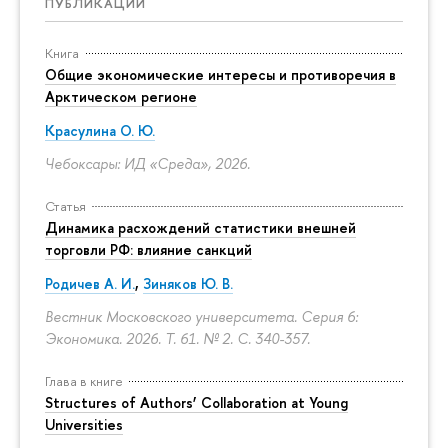
ПУБЛИКАЦИИ
Книга
Общие экономические интересы и противоречия в
Арктическом регионе
Красулина О. Ю.
Чебоксары: ИД «Среда», 2026.
Статья
Динамика расхождений статистики внешней
торговли РФ: влияние санкций
Родичев А. И.
,
Зиняков Ю. В.
Вестник Московского университета. Серия 6:
Экономика. 2026. Т. 61. № 2.
С. 340-357.
Глава в книге
Structures of Authors’ Collaboration at Young
Universities