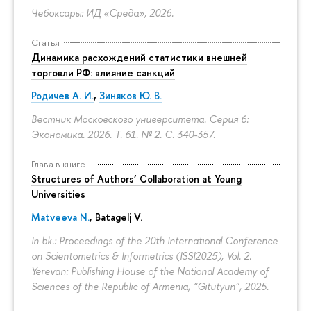
Чебоксары: ИД «Среда», 2026.
Статья
Динамика расхождений статистики внешней
торговли РФ: влияние санкций
Родичев А. И.
,
Зиняков Ю. В.
Вестник Московского университета. Серия 6:
Экономика. 2026. Т. 61. № 2.
С. 340-357.
Глава в книге
Structures of Authors’ Collaboration at Young
Universities
Matveeva N.
,
Batagelj V.
In bk.: Proceedings of the 20th International Conference
on Scientometrics & Informetrics (ISSI2025), Vol. 2.
Yerevan: Publishing House of the National Academy of
Sciences of the Republic of Armenia, “Gitutyun”, 2025.