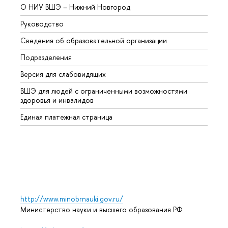
О НИУ ВШЭ – Нижний Новгород
Бакал
Руководство
Магис
Сведения об образовательной организации
Второ
Подразделения
Высше
Версия для слабовидящих
Курсы
ВШЭ для людей с ограниченными возможностями
Профе
здоровья и инвалидов
Регио
Единая платежная страница
Языко
Выпус
Обрат
http://www.minobrnauki.gov.ru/
Министерство науки и высшего образования РФ