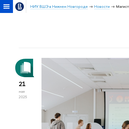
НИУ ВШЭ в Нижнем Новгороде
Новости
Магист
21
мая
2025