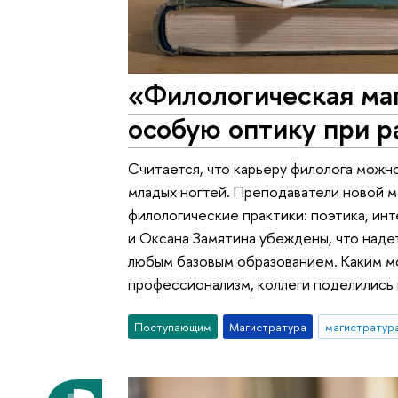
«Филологическая ма
особую оптику при 
Считается, что карьеру филолога можн
младых ногтей. Преподаватели новой 
филологические практики: поэтика, и
и Оксана Замятина убеждены, что над
любым базовым образованием. Каким мо
профессионализм, коллеги поделились 
Поступающим
Магистратура
магистратур