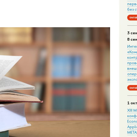
перв
без 
онла
3 се
8 се
Инте
«Ком
конт
пров
внеш
опера
эксп
онла
1 ок
XIII
конф
Econo
Appli
META