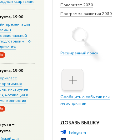
ведным кварталам
Приоритет 2030
Программа развития 2030
густа, 19:00
йн-презентация
раммы
ессиональной
подготовки «HR-
джмент»
Расширенный поиск
йн
густа, 19:00
ер-класс
поративные
оны: инструмент
ы, мотивации и
Сообщить о событии или
мственности»
мероприятии
йн
ДОБАВЬ ВЫШКУ
вгуста –
вгуста
Telegram
ийский для