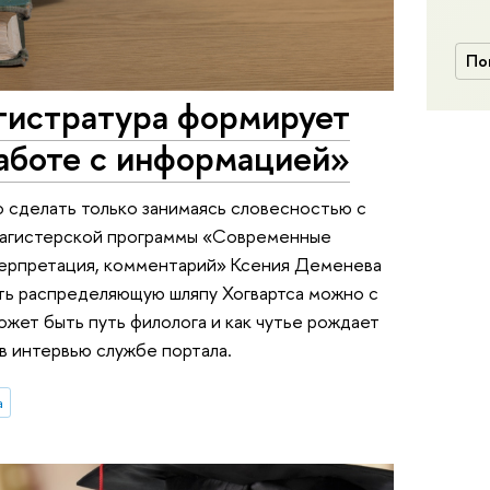
По
гистратура формирует
работе с информацией»
о сделать только занимаясь словесностью с
магистерской программы «Современные
нтерпретация, комментарий» Ксения Деменева
еть распределяющую шляпу Хогвартса можно с
жет быть путь филолога и как чутье рождает
в интервью службе портала.
а