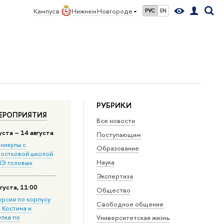
Кампус в
Нижнем Новгороде
РУС
EN
РУБРИКИ
ЕРОПРИЯТИЯ
Все новости
уста – 14 августа
Поступающим
никулы с
Образование
остковой школой
Наука
Э головы»
Экспертиза
густа, 11:00
Общество
урсия по корпусу
Свободное общение
. Костина и
улка по
Университетская жизнь