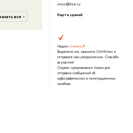
nnov@hse.ru
Карта зданий
казать все
Нашли
опечатку
?
Выделите её, нажмите Ctrl+Enter и
отправьте нам уведомление. Спасибо
за участие!
Сервис предназначен только для
отправки сообщений об
орфографических и пунктуационных
ошибках.