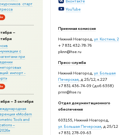
Вконтакте
окурсников: старт
стресса
YouTube
йн
Приемная комиссия
нтября –
нтября
Нижний Новгород,
ул. Костина, 2
+ 7 831 432-78-76
нсив
муникации с
pknn@hse.ru
рагентами при
едении
Пресс-служба
неторговых
ций: импорт -
Нижний Новгород,
ул. Большая
орт»
Печерская
, д.25/12, к.227
+7 831 436-74-09 (доб.6358)
йн
prnn@hse.ru
тября – 3 октября
Отдел документационного
 Международная
обеспечения
еренция «Modern
metric Tools and
603155, Нижний Новгород,
cations –
ул. Большая Печерская
, д.25/12
2026»
+7 831 278-09-63