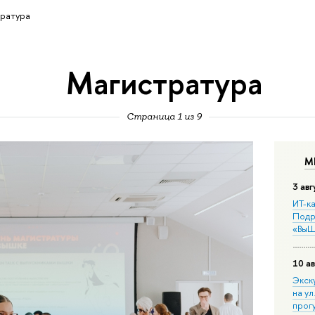
ратура
Магистратура
Страница 1 из 9
М
3 авг
ИТ-ка
Подр
«ВыШ
10 ав
Экск
на ул
прог