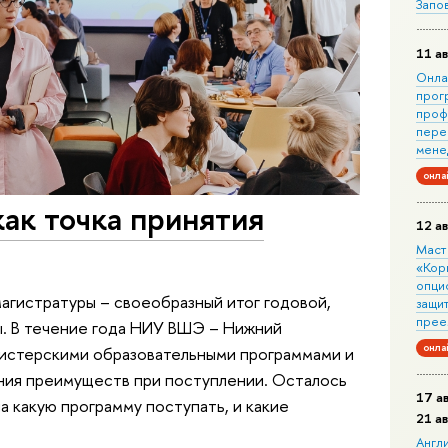
Запо
11 ав
Онла
прог
проф
пере
мене
онла
ак точка принятия
12 ав
Маст
«Кор
опци
агистратуры – своеобразный итог годовой,
защит
прее
. В течение года НИУ ВШЭ – Нижний
онла
гистерскими образовательными программами и
ния преимуществ при поступлении. Осталось
17 а
на какую программу поступать, и какие
21 а
Англ