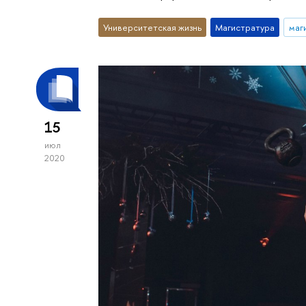
Университетская жизнь
Магистратура
маг
15
июл
2020