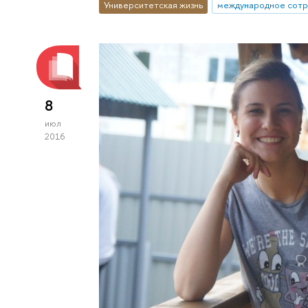
Университетская жизнь
международное сотр
8
июл
2016