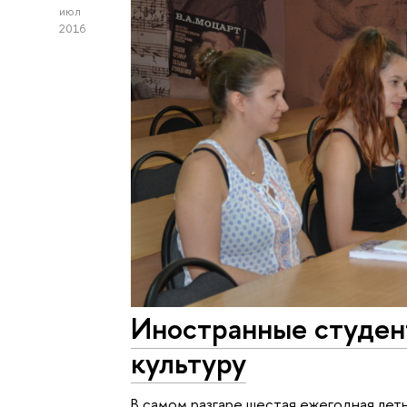
июл
2016
Иностранные студен
культуру
В самом разгаре шестая ежегодная летн