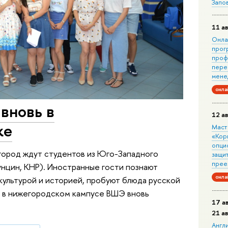
Запо
11 ав
Онла
прог
проф
пере
мене
онла
вновь в
12 ав
ке
Маст
«Кор
опци
ород ждут студентов из Юго-Западного
защит
прее
Чунцин, КНР). Иностранные гости познают
онла
 культурой и историей, пробуют блюда русской
 и в нижегородском кампусе ВШЭ вновь
17 а
21 а
Англ