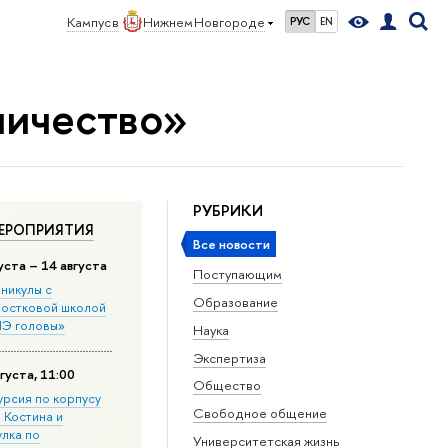
Кампус в
Нижнем Новгороде
РУС
EN
ничество»
РУБРИКИ
ЕРОПРИЯТИЯ
Все новости
уста – 14 августа
Поступающим
никулы с
Образование
остковой школой
Э головы»
Наука
Экспертиза
густа, 11:00
Общество
урсия по корпусу
Свободное общение
. Костина и
улка по
Университетская жизнь