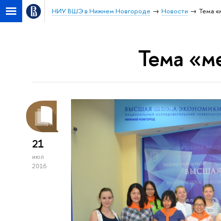
НИУ ВШЭ в Нижнем Новгороде
Новости
Тема «
Тема «м
21
июл
2016