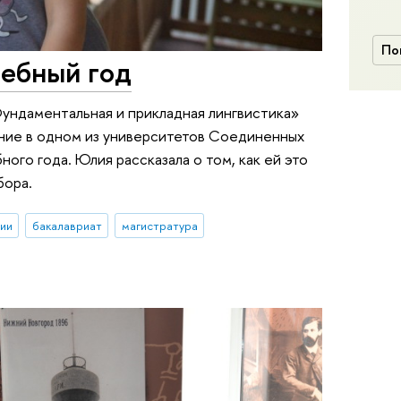
По
чебный год
ундаментальная и прикладная лингвистика»
ение в одном из университетов Соединенных
ого года. Юлия рассказала о том, как ей это
бора.
ии
бакалавриат
магистратура