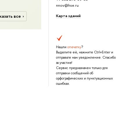
nnov@hse.ru
Карта зданий
казать все
Нашли
опечатку
?
Выделите её, нажмите Ctrl+Enter и
отправьте нам уведомление. Спасибо
за участие!
Сервис предназначен только для
отправки сообщений об
орфографических и пунктуационных
ошибках.