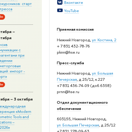
Вконтакте
окурсников: старт
стресса
YouTube
йн
Приемная комиссия
нтября –
нтября
Нижний Новгород,
ул. Костина, 2
нсив
+ 7 831 432-78-76
муникации с
pknn@hse.ru
рагентами при
едении
Пресс-служба
неторговых
ций: импорт -
Нижний Новгород,
ул. Большая
орт»
Печерская
, д.25/12, к.227
йн
+7 831 436-74-09 (доб.6358)
prnn@hse.ru
тября – 3 октября
Отдел документационного
 Международная
обеспечения
еренция «Modern
metric Tools and
603155, Нижний Новгород,
cations –
ул. Большая Печерская
, д.25/12
2026»
+7 831 278-09-63