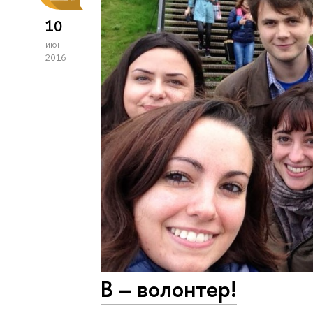
10
июн
2016
В – волонтер!