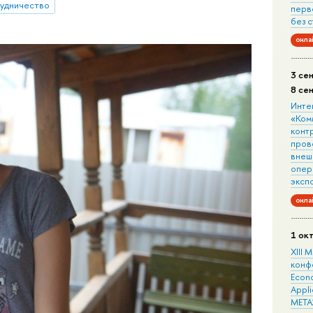
удничество
перв
без 
онла
3 се
8 се
Инте
«Ком
конт
пров
внеш
опера
эксп
онла
1 ок
XIII
конф
Econo
Appli
META