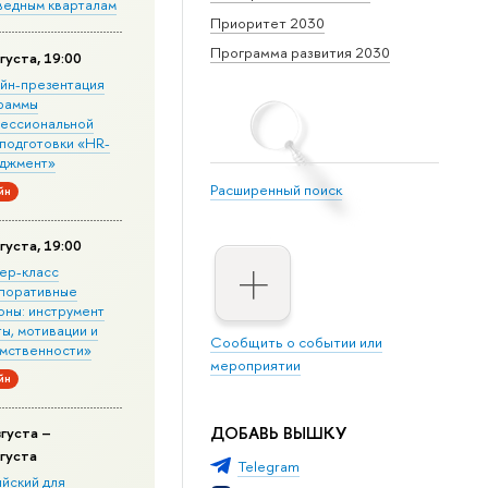
ведным кварталам
Приоритет 2030
Программа развития 2030
густа, 19:00
йн-презентация
раммы
ессиональной
подготовки «HR-
джмент»
Расширенный поиск
йн
густа, 19:00
ер-класс
поративные
оны: инструмент
ы, мотивации и
Сообщить о событии или
мственности»
мероприятии
йн
ДОБАВЬ ВЫШКУ
вгуста –
вгуста
Telegram
ийский для