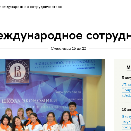
международное сотрудничество»
еждународное сотруд
Страница 15 из 21
М
3 авг
ИТ-ка
Подр
«ВыШ
10 ав
Экск
на ул
прог