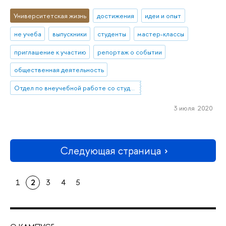
Университетская жизнь
достижения
идеи и опыт
не учеба
выпускники
студенты
мастер-классы
приглашение к участию
репортаж о событии
общественная деятельность
Отдел по внеучебной работе со студентами (Нижний Новгород)
3 июля 2020
Следующая страница
1
2
3
4
5