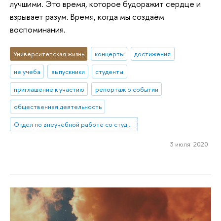
лучшими. Это время, которое будоражит сердце и
взрывает разум. Время, когда мы создаём
воспоминания.
Университетская жизнь
концерты
достижения
не учеба
выпускники
студенты
приглашение к участию
репортаж о событии
общественная деятельность
Отдел по внеучебной работе со студентами (Нижний Новгород)
3 июля 2020