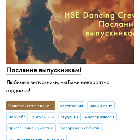
Послание выпускникам!
Любимые выпускники, мы Вами невероятно
гордимся!
Университетская жизнь
достижения
идеи и опыт
не учеба
выпускники
студенты
мастер-классы
приглашение к участию
репортаж о событии
общественная деятельность