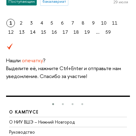
Поступающим
бакалавриат
29 июля
1
2
3
4
5
6
7
8
9
10
11
12
13
14
15
16
17
18
19
...
59
Нашли
опечатку
?
Выделите её, нажмите Ctrl+Enter и отправьте нам
уведомление. Спасибо за участие!
О КАМПУСЕ
О НИУ ВШЭ – Нижний Новгород
Б
Руководство
М