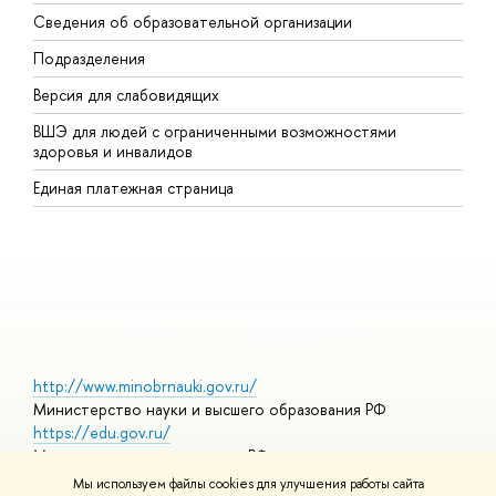
Сведения об образовательной организации
В
Подразделения
В
Версия для слабовидящих
К
ВШЭ для людей с ограниченными возможностями
П
здоровья и инвалидов
Р
Единая платежная страница
Я
В
О
http://www.minobrnauki.gov.ru/
Министерство науки и высшего образования РФ
https://edu.gov.ru/
Министерство просвещения РФ
https://elearning.hse.ru/mooc
Мы используем файлы cookies для улучшения работы сайта