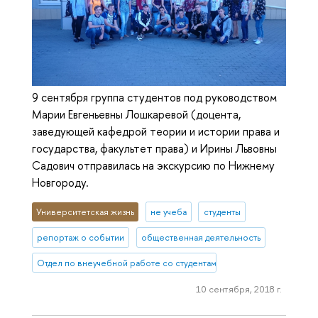
9 сентября группа студентов под руководством
Марии Евгеньевны Лошкаревой (доцента,
заведующей кафедрой теории и истории права и
государства, факультет права) и Ирины Львовны
Садович отправилась на экскурсию по Нижнему
Новгороду.
Университетская жизнь
не учеба
студенты
репортаж о событии
общественная деятельность
Отдел по внеучебной работе со студентами (Нижний Новгород)
10 сентября, 2018 г.