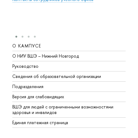
О КАМПУСЕ
ОБР
О НИУ ВШЭ – Нижний Новгород
Бакал
Руководство
Магис
Сведения об образовательной организации
Второ
Подразделения
Высше
Версия для слабовидящих
Курсы
ВШЭ для людей с ограниченными возможностями
Профе
здоровья и инвалидов
Регио
Единая платежная страница
Языко
Выпус