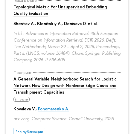
Глава в книге
Topological Metric for Unsupervised Embedding
Quality Evaluation
Shestov A., Klenitskiy A., Denisova D. et al.
In bk.: Advances in Information Retrieval: 48th European
Conference on Information Retrieval, ECIR 2026, Delft,
The Netherlands, March 29 – April 2, 2026, Proceedings,
Part II. (LNCS, volume 16484). Cham: Springer Publishing
Company, 2026.
P. 596-605.
Препринт
A General Variable Neighborhood Search for Logistic
Network Flow Design with Nonlinear Edge Costs and
Transshipment Capacities
В печати
Kovaleva V.,
Ponomarenko A.
arxiv.org. Computer Science. Cornell University, 2026
Все публикации