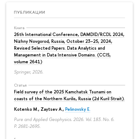
ПУБЛИКАЦИИ
Книга
26th International Conference, DAMDID/RCDL 2024,
Nizhny Novgorod, Russia, October 23–25, 2024,
Revised Selected Papers. Data Analytics and
Management in Data Intensive Domains. (CCIS,
volume 2641)
Springer, 2026.
Статья
Field survey of the 2025 Kamchatsk Tsunami on
coasts of the Northern Kurilis, Russia (2d Kuril Strait).
Kotenko M., Zaytsev A.,
Pelinovsky E.
Pure and Applied Geophysics. 2026. Vol. 183. No. 6.
P. 2681-2695.