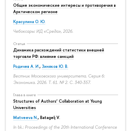
Общие экономические интересы и противоречия в
Арктическом регионе
Красулина О. Ю.
Чебоксары: ИД «Среда», 2026.
Статья
Динамика расхождений статистики внешней
торговли РФ: влияние санкций
Родичев А. И.
,
Зиняков Ю. В.
Вестник Московского университета. Серия 6:
Экономика. 2026. Т. 61. № 2.
С. 340-357.
Глава в книге
Structures of Authors’ Collaboration at Young
Universities
Matveeva N.
,
Batagelj V.
In bk.: Proceedings of the 20th International Conference