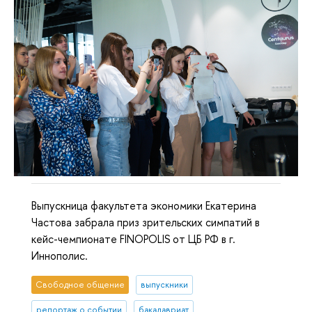
Выпускница факультета экономики Екатерина
Частова забрала приз зрительских симпатий в
кейс-чемпионате FINOPOLIS от ЦБ РФ в г.
Иннополис.
Свободное общение
выпускники
репортаж о событии
бакалавриат