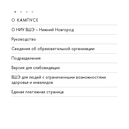
О КАМПУСЕ
ОБР
О НИУ ВШЭ – Нижний Новгород
Бакал
Руководство
Магис
Сведения об образовательной организации
Второ
Подразделения
Высше
Версия для слабовидящих
Курсы
ВШЭ для людей с ограниченными возможностями
Профе
здоровья и инвалидов
Регио
Единая платежная страница
Языко
Выпус
Обрат