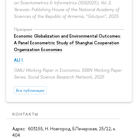
on Scientometrics & Informetrics (ISSI2025), Vol. 2.
Yerevan: Publishing House of the National Academy of
Sciences of the Republic of Armenia, “Gitutyun”, 2025.
Препринт
Economic Globalization and Environmental Outcomes:
A Panel Econometric Study of Shanghai Cooperation
Organization Economies
ALI I.
GMU Working Paper in Economics. SSRN Working Paper
Series. Social Science Research Network, 2025
Все публикации
КОНТАКТЫ
Адрес: 603155, Н. Новгород, Б.Печерская, 25/12, к.
404