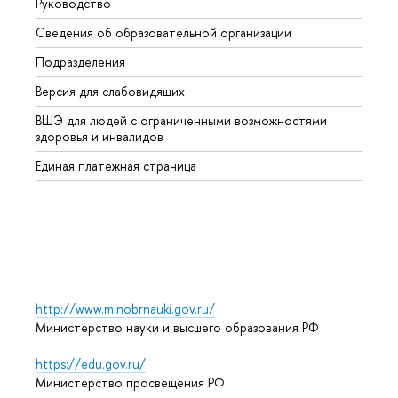
Руководство
Магис
Сведения об образовательной организации
Второ
Подразделения
Высше
Версия для слабовидящих
Курсы
ВШЭ для людей с ограниченными возможностями
Профе
здоровья и инвалидов
Регио
Единая платежная страница
Языко
Выпус
Обрат
http://www.minobrnauki.gov.ru/
Министерство науки и высшего образования РФ
https://edu.gov.ru/
Министерство просвещения РФ