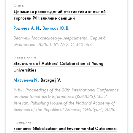
Статья
Динамика расхождений статистики внешней
торговли РФ: влияние санкций
Родичев А. И.
,
Зиняков Ю. В.
Вестник Московского университета. Серия 6:
Экономика. 2026. Т. 61. № 2.
С. 340-357.
Глава в книге
Structures of Authors’ Collaboration at Young
Universities
Matveeva N.
,
Batagelj V.
In bk.: Proceedings of the 20th International Conference
on Scientometrics & Informetrics (ISSI2025), Vol. 2.
Yerevan: Publishing House of the National Academy of
Sciences of the Republic of Armenia, “Gitutyun”, 2025.
Препринт
Economic Globalization and Environmental Outcomes: