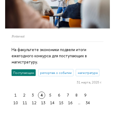
Pinterest
На факультете экономики подвели итоги
ежегодного конкурса для поступающих в
магистратуру.
Поступающим
репортаж о событии
магистратура
31 марта, 2025 г.
1
2
3
4
5
6
7
8
9
10
11
12
13
14
15
16
...
34