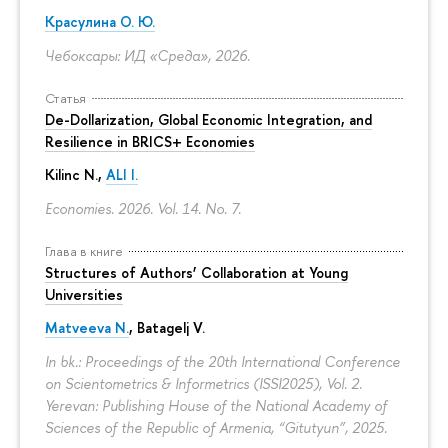
Красулина О. Ю.
Чебоксары: ИД «Среда», 2026.
Статья
De-Dollarization, Global Economic Integration, and
Resilience in BRICS+ Economies
Kilinc N.,
ALI I.
Economies. 2026. Vol. 14. No. 7.
Глава в книге
Structures of Authors’ Collaboration at Young
Universities
Matveeva N.
,
Batagelj V.
In bk.: Proceedings of the 20th International Conference
on Scientometrics & Informetrics (ISSI2025), Vol. 2.
Yerevan: Publishing House of the National Academy of
Sciences of the Republic of Armenia, “Gitutyun”, 2025.