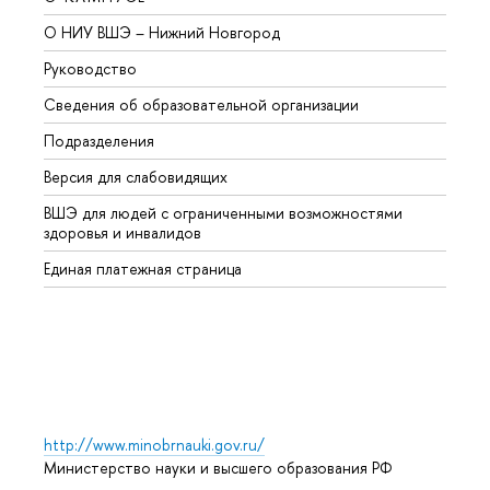
О НИУ ВШЭ – Нижний Новгород
Бакал
Руководство
Магис
Сведения об образовательной организации
Второ
Подразделения
Высше
Версия для слабовидящих
Курсы
ВШЭ для людей с ограниченными возможностями
Профе
здоровья и инвалидов
Регио
Единая платежная страница
Языко
Выпус
Обрат
http://www.minobrnauki.gov.ru/
Министерство науки и высшего образования РФ