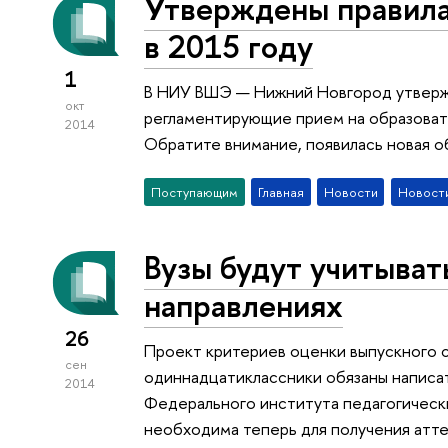
Утверждены правил
в 2015 году
1
В НИУ ВШЭ — Нижний Новгород утверж
окт
регламентирующие прием на образовате
2014
Обратите внимание, появилась новая о
Поступающим
Главная
Новости
Новости
Вузы будут учитыват
направлениях
26
Проект критериев оценки выпускного 
сен
одиннадцатиклассники обязаны написат
2014
Федерального института педагогически
необходима теперь для получения атте