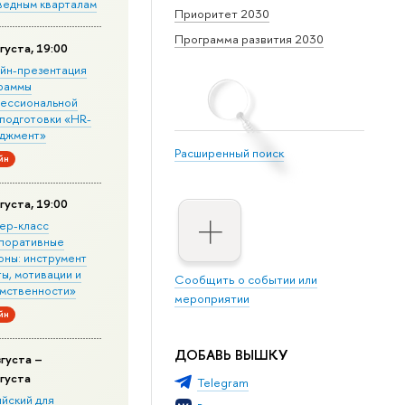
ведным кварталам
Приоритет 2030
Программа развития 2030
густа, 19:00
йн-презентация
раммы
ессиональной
подготовки «HR-
джмент»
Расширенный поиск
йн
густа, 19:00
ер-класс
поративные
оны: инструмент
ы, мотивации и
Сообщить о событии или
мственности»
мероприятии
йн
ДОБАВЬ ВЫШКУ
вгуста –
вгуста
Telegram
ийский для