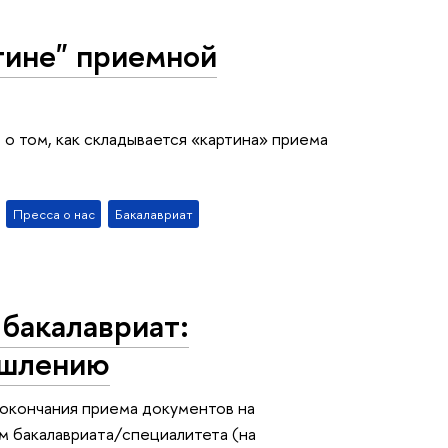
тине" приемной
 о том, как складывается «картина» приема
Пресса о нас
Бакалавриат
бакалавриат:
ышлению
окончания приема документов на
м бакалавриата/специалитета (на