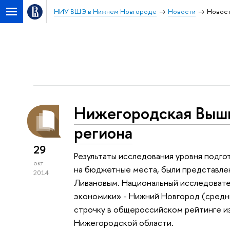
НИУ ВШЭ в Нижнем Новгороде
Новости
Новост
Нижегородская Вышк
региона
29
Результаты исследования уровня подгот
окт
на бюджетные места, были представле
2014
Ливановым. Национальный исследовате
экономики» - Нижний Новгород (средний
строчку в общероссийском рейтинге из
Нижегородской области.