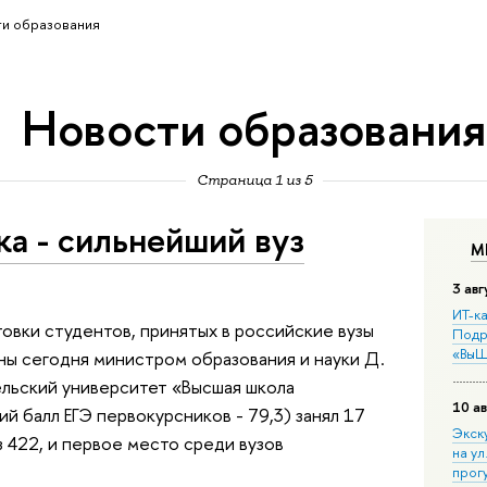
и образования
Новости образования
Страница 1 из 5
а - сильнейший вуз
М
3 авг
ИТ-ка
овки студентов, принятых в российские вузы
Подр
«ВыШ
ны сегодня министром образования и науки Д.
льский университет «Высшая школа
10 ав
 балл ЕГЭ первокурсников - 79,3) занял 17
Экск
 422, и первое место среди вузов
на ул
прог