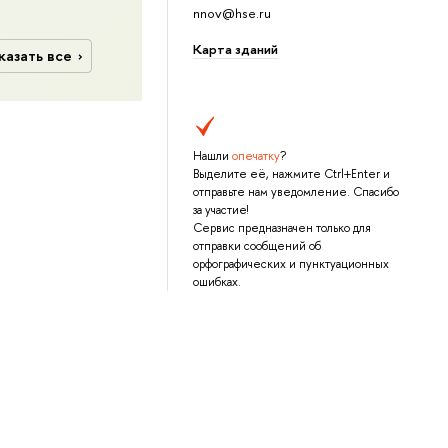
nnov@hse.ru
Карта зданий
казать все
Нашли
опечатку
?
Выделите её, нажмите Ctrl+Enter и
отправьте нам уведомление. Спасибо
за участие!
Сервис предназначен только для
отправки сообщений об
орфографических и пунктуационных
ошибках.