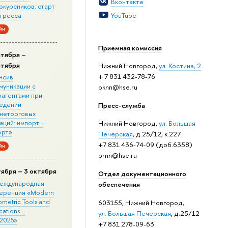
Вконтакте
окурсников: старт
стресса
YouTube
йн
Приемная комиссия
нтября –
нтября
Нижний Новгород,
ул. Костина, 2
+ 7 831 432-78-76
нсив
муникации с
pknn@hse.ru
рагентами при
едении
Пресс-служба
неторговых
ций: импорт -
Нижний Новгород,
ул. Большая
орт»
Печерская
, д.25/12, к.227
+7 831 436-74-09 (доб.6358)
йн
prnn@hse.ru
тября – 3 октября
Отдел документационного
 Международная
обеспечения
еренция «Modern
metric Tools and
603155, Нижний Новгород,
cations –
ул. Большая Печерская
, д.25/12
2026»
+7 831 278-09-63