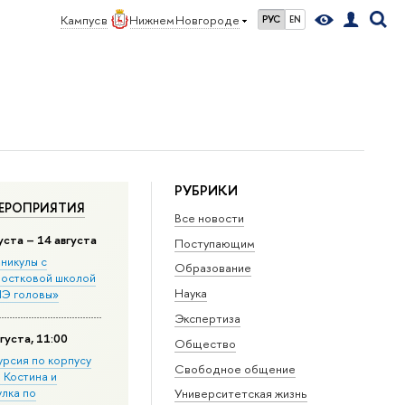
Кампус в
Нижнем Новгороде
РУС
EN
РУБРИКИ
ЕРОПРИЯТИЯ
Все новости
уста – 14 августа
Поступающим
никулы с
Образование
остковой школой
Наука
Э головы»
Экспертиза
густа, 11:00
Общество
урсия по корпусу
Свободное общение
. Костина и
улка по
Университетская жизнь