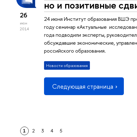
но и позитивные сдв
26
24 июня Институт образования ВШЭ пр
июн
году семинар «Актуальные исследовани
2014
года подводили эксперты, руководител
обсуждавшие экономические, управлен
российского образования.
Новости образования
Следующая страница
1
2
3
4
5