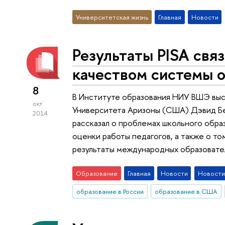
Университетская жизнь
Главная
Новости
Результаты PISA связ
качеством системы 
8
В Институте образования НИУ ВШЭ выс
окт
Университета Аризоны (США) Дэвид Берл
2014
рассказал о проблемах школьного обра
оценки работы педагогов, а также о то
результаты международных образовате
Образование
Главная
Новости
Новости
образование в России
образование в США