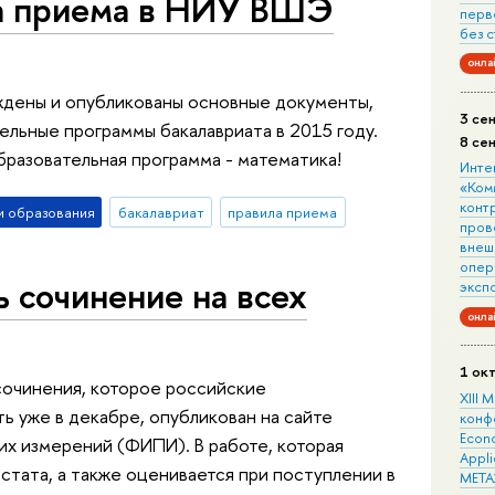
а приема в НИУ ВШЭ
перв
без 
онла
дены и опубликованы основные документы,
3 се
льные программы бакалавриата в 2015 году.
8 се
бразовательная программа - математика!
Инте
«Ком
конт
 образования
бакалавриат
правила приема
пров
внеш
опера
ь сочинение на всех
эксп
онла
1 ок
сочинения, которое российские
XIII
ь уже в декабре, опубликован на сайте
конф
Econo
х измерений (ФИПИ). В работе, которая
Appli
стата, а также оценивается при поступлении в
META