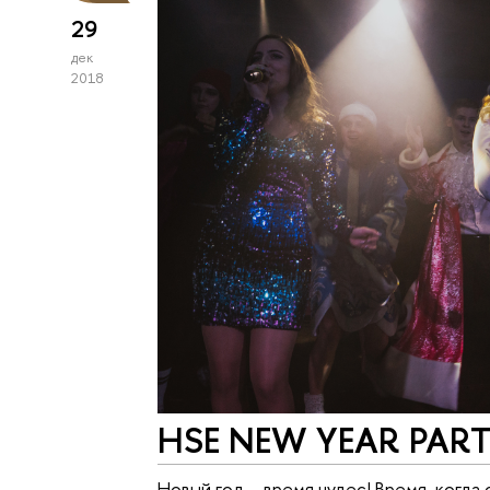
29
дек
2018
HSE NEW YEAR PART
Новый год – время чудес! Время, когда