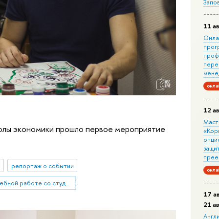
Запо
11 ав
Онла
прог
проф
пере
мене
онла
12 ав
Маст
колы экономики прошло первое мероприятие
«Кор
опци
защит
прее
ы
репортаж о событии
онла
Отдел по внеучебной работе со студентами (Нижний Новгород)
17 а
21 а
Англ