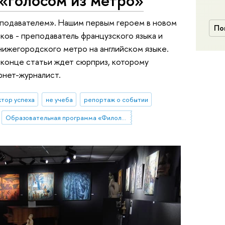
подавателем». Нашим первым героем в новом
По
ков - преподаватель французского языка и
 нижегородского метро на английском языке.
 конце статьи ждет сюрприз, которому
рнет-журналист.
ктор успеха
не учеба
репортаж о событии
Образовательная программа «Филология»