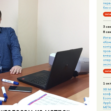
перв
без 
онла
3 се
8 се
Инте
«Ком
конт
пров
внеш
опера
эксп
онла
1 ок
XIII
конф
Econo
Appli
META
«голосом из метро»