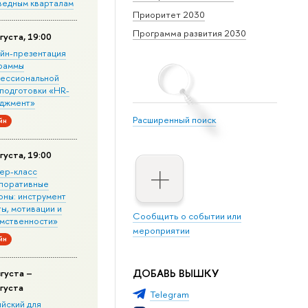
ведным кварталам
Приоритет 2030
Программа развития 2030
густа, 19:00
йн-презентация
раммы
ессиональной
подготовки «HR-
джмент»
Расширенный поиск
йн
густа, 19:00
ер-класс
поративные
оны: инструмент
ы, мотивации и
Сообщить о событии или
мственности»
мероприятии
йн
ДОБАВЬ ВЫШКУ
вгуста –
вгуста
Telegram
ийский для