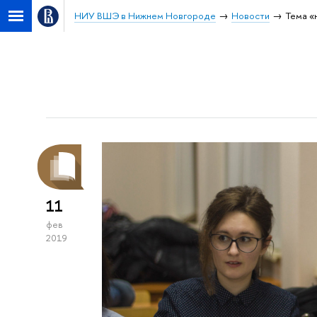
НИУ ВШЭ в Нижнем Новгороде
Новости
Тема «
11
фев
2019