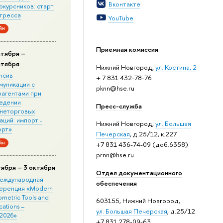
Вконтакте
окурсников: старт
стресса
YouTube
йн
Приемная комиссия
нтября –
нтября
Нижний Новгород,
ул. Костина, 2
нсив
+ 7 831 432-78-76
муникации с
pknn@hse.ru
рагентами при
едении
Пресс-служба
неторговых
ций: импорт -
Нижний Новгород,
ул. Большая
орт»
Печерская
, д.25/12, к.227
йн
+7 831 436-74-09 (доб.6358)
prnn@hse.ru
тября – 3 октября
Отдел документационного
 Международная
обеспечения
еренция «Modern
metric Tools and
603155, Нижний Новгород,
cations –
ул. Большая Печерская
, д.25/12
2026»
+7 831 278-09-63