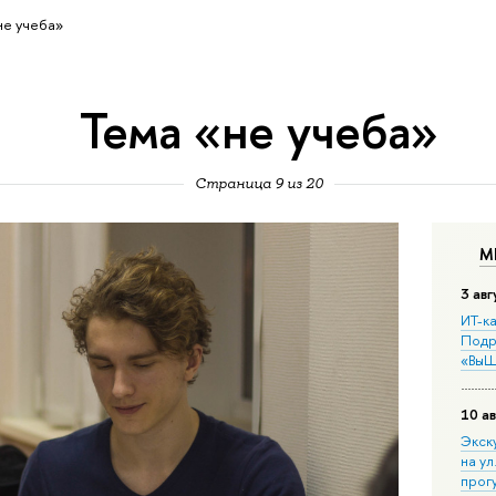
не учеба»
Тема «не учеба»
Страница 9 из 20
М
3 авг
ИТ-ка
Подр
«ВыШ
10 ав
Экск
на ул
прог