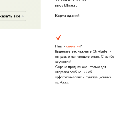
nnov@hse.ru
Карта зданий
казать все
Нашли
опечатку
?
Выделите её, нажмите Ctrl+Enter и
отправьте нам уведомление. Спасибо
за участие!
Сервис предназначен только для
отправки сообщений об
орфографических и пунктуационных
ошибках.