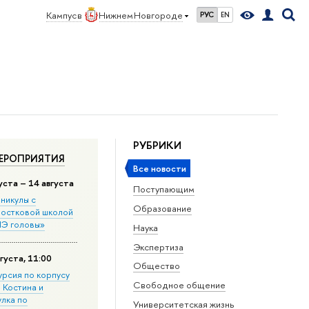
Кампус в
Нижнем Новгороде
РУС
EN
РУБРИКИ
ЕРОПРИЯТИЯ
Все новости
уста – 14 августа
Поступающим
никулы с
Образование
остковой школой
Э головы»
Наука
Экспертиза
густа, 11:00
Общество
урсия по корпусу
Свободное общение
. Костина и
улка по
Университетская жизнь