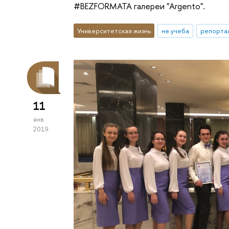
#BEZFORMATA галереи "Argento".
Университетская жизнь
не учеба
репорта
11
янв
2019