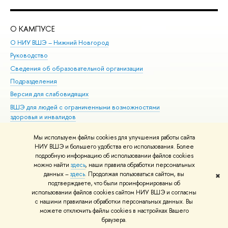
О КАМПУСЕ
ОБ
О НИУ ВШЭ – Нижний Новгород
Бак
Руководство
Маг
Сведения об образовательной организации
Вт
Подразделения
Вы
Версия для слабовидящих
Ку
ВШЭ для людей с ограниченными возможностями
Пр
здоровья и инвалидов
Рег
Единая платежная страница
Яз
Мы используем файлы cookies для улучшения работы сайта
Вы
НИУ ВШЭ и большего удобства его использования. Более
подробную информацию об использовании файлов cookies
Обр
можно найти
здесь
, наши правила обработки персональных
данных –
здесь
. Продолжая пользоваться сайтом, вы
✖
Редактору
подтверждаете, что были проинформированы об
© НИУ ВШЭ 1993–2026
Адреса и контакты
Условия использования
использовании файлов cookies сайтом НИУ ВШЭ и согласны
с нашими правилами обработки персональных данных. Вы
материалов
Политика конфиденциальности
Карта сайта
можете отключить файлы cookies в настройках Вашего
Шрифты HSE Sans и HSE Slab разработаны в
Школе дизайна НИУ ВШЭ
браузера.