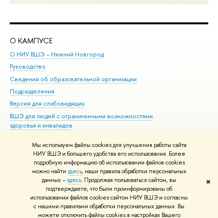
О КАМПУСЕ
ОБ
О НИУ ВШЭ – Нижний Новгород
Бак
Руководство
Маг
Сведения об образовательной организации
Вт
Подразделения
Вы
Версия для слабовидящих
Ку
ВШЭ для людей с ограниченными возможностями
Пр
здоровья и инвалидов
Рег
Единая платежная страница
Яз
Мы используем файлы cookies для улучшения работы сайта
Вы
НИУ ВШЭ и большего удобства его использования. Более
подробную информацию об использовании файлов cookies
Обр
можно найти
здесь
, наши правила обработки персональных
данных –
здесь
. Продолжая пользоваться сайтом, вы
✖
Редактору
подтверждаете, что были проинформированы об
© НИУ ВШЭ 1993–2026
Адреса и контакты
Условия использования
использовании файлов cookies сайтом НИУ ВШЭ и согласны
с нашими правилами обработки персональных данных. Вы
материалов
Политика конфиденциальности
Карта сайта
можете отключить файлы cookies в настройках Вашего
Шрифты HSE Sans и HSE Slab разработаны в
Школе дизайна НИУ ВШЭ