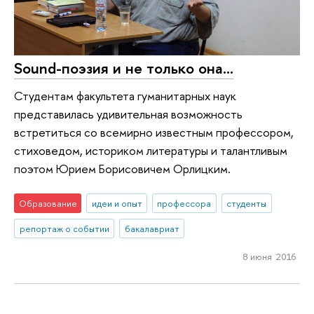
Sound-поэзия и не только она...
Студентам факультета гуманитарных наук
представилась удивительная возможность
встретиться со всемирно известным профессором,
стиховедом, историком литературы и талантливым
поэтом Юрием Борисовичем Орлицким.
Образование
идеи и опыт
профессора
студенты
репортаж о событии
бакалавриат
8 июня 2016