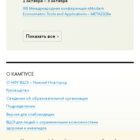
1 октября – 3 октября
XIII Международная конференция «Modern
Econometric Tools and Applications – META2026»
Показать все
О КАМПУСЕ
ОБ
О НИУ ВШЭ – Нижний Новгород
Бак
Руководство
Маг
Сведения об образовательной организации
Вт
Подразделения
Вы
Версия для слабовидящих
Ку
ВШЭ для людей с ограниченными возможностями
Пр
здоровья и инвалидов
Рег
Единая платежная страница
Яз