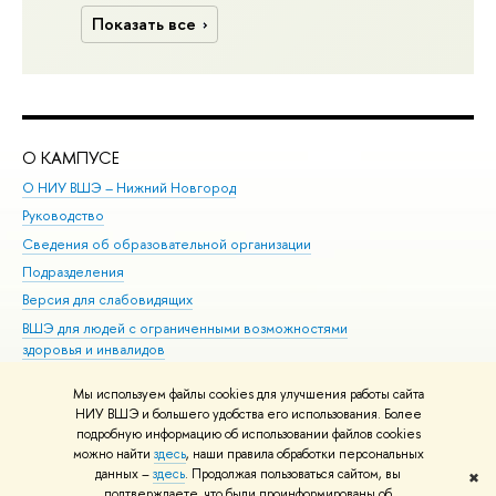
Показать все
О КАМПУСЕ
ОБ
О НИУ ВШЭ – Нижний Новгород
Бак
Руководство
Маг
Сведения об образовательной организации
Вт
Подразделения
Вы
Версия для слабовидящих
Ку
ВШЭ для людей с ограниченными возможностями
Пр
здоровья и инвалидов
Рег
Единая платежная страница
Яз
Мы используем файлы cookies для улучшения работы сайта
Вы
НИУ ВШЭ и большего удобства его использования. Более
подробную информацию об использовании файлов cookies
Обр
можно найти
здесь
, наши правила обработки персональных
данных –
здесь
. Продолжая пользоваться сайтом, вы
✖
Редактору
подтверждаете, что были проинформированы об