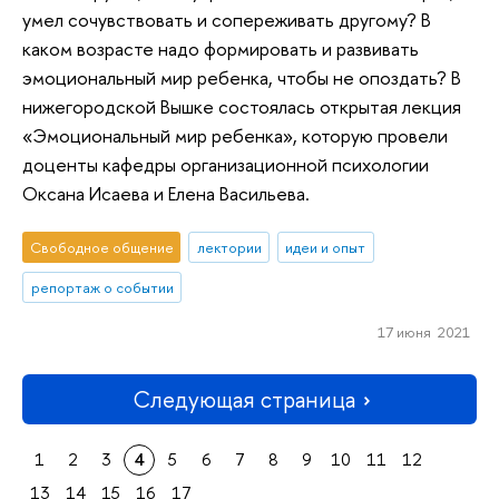
умел сочувствовать и сопереживать другому? В
каком возрасте надо формировать и развивать
эмоциональный мир ребенка, чтобы не опоздать? В
нижегородской Вышке состоялась открытая лекция
«Эмоциональный мир ребенка», которую провели
доценты кафедры организационной психологии
Оксана Исаева и Елена Васильева.
Свободное общение
лектории
идеи и опыт
репортаж о событии
17 июня 2021
Следующая страница
1
2
3
4
5
6
7
8
9
10
11
12
13
14
15
16
17