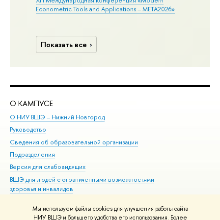
XIII Международная конференция «Modern
Econometric Tools and Applications – META2026»
Показать все
О КАМПУСЕ
ОБ
О НИУ ВШЭ – Нижний Новгород
Бак
Руководство
Маг
Сведения об образовательной организации
Вт
Подразделения
Вы
Версия для слабовидящих
Ку
ВШЭ для людей с ограниченными возможностями
Пр
здоровья и инвалидов
Рег
Единая платежная страница
Яз
Мы используем файлы cookies для улучшения работы сайта
Вы
НИУ ВШЭ и большего удобства его использования. Более