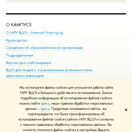
О КАМПУСЕ
ОБ
О НИУ ВШЭ – Нижний Новгород
Бак
Руководство
Маг
Сведения об образовательной организации
Вт
Подразделения
Вы
Версия для слабовидящих
Ку
ВШЭ для людей с ограниченными возможностями
Пр
здоровья и инвалидов
Рег
Единая платежная страница
Яз
Мы используем файлы cookies для улучшения работы сайта
Вы
НИУ ВШЭ и большего удобства его использования. Более
подробную информацию об использовании файлов cookies
Обр
можно найти
здесь
, наши правила обработки персональных
данных –
здесь
. Продолжая пользоваться сайтом, вы
✖
Редактору
подтверждаете, что были проинформированы об
© НИУ ВШЭ 1993–2026
Адреса и контакты
Условия использования
использовании файлов cookies сайтом НИУ ВШЭ и согласны
с нашими правилами обработки персональных данных. Вы
материалов
Политика конфиденциальности
Карта сайта
можете отключить файлы cookies в настройках Вашего
Шрифты HSE Sans и HSE Slab разработаны в
Школе дизайна НИУ ВШЭ