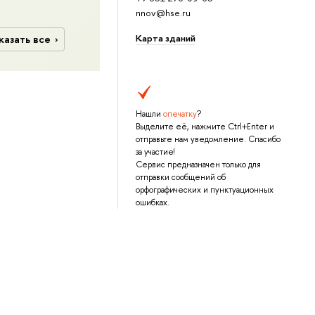
nnov@hse.ru
Карта зданий
казать все
Нашли
опечатку
?
Выделите её, нажмите Ctrl+Enter и
отправьте нам уведомление. Спасибо
за участие!
Сервис предназначен только для
отправки сообщений об
орфографических и пунктуационных
ошибках.