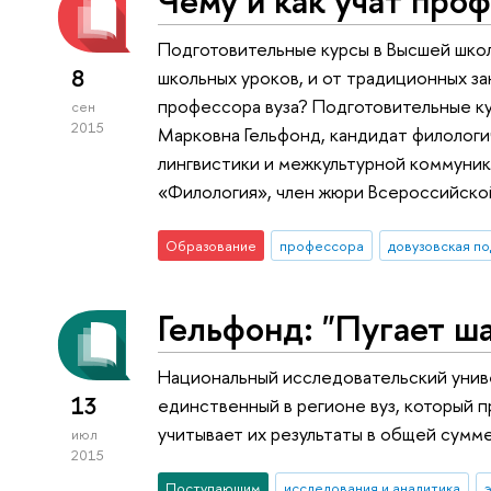
Подготовительные курсы в Высшей шко
8
школьных уроков, и от традиционных за
профессора вуза? Подготовительные к
сен
2015
Марковна Гельфонд, кандидат филологи
лингвистики и межкультурной коммуни
«Филология», член жюри Всероссийско
Образование
профессора
довузовская по
Гельфонд: "Пугает 
Национальный исследовательский унив
13
единственный в регионе вуз, который 
учитывает их результаты в общей сумме
июл
2015
Поступающим
исследования и аналитика