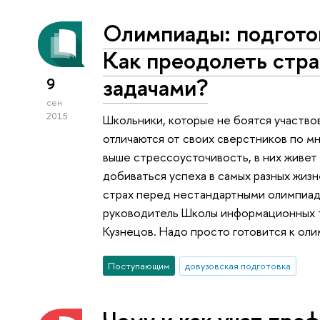
Олимпиады: подготов
Как преодолеть стр
задачами?
9
сен
2015
Школьники, которые не боятся участвов
отличаются от своих сверстников по мн
выше стрессоусточивость, в них живе
добиваться успеха в самых разных жизн
страх перед нестандартными олимпиад
руководитель Школы информационных 
Кузнецов. Надо просто готовится к ол
Поступающим
довузовская подготовка
Чему и как учат проф