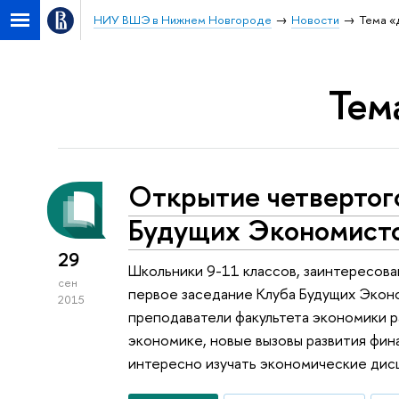
НИУ ВШЭ в Нижнем Новгороде
Новости
Тема «
Тем
Открытие четвертог
Будущих Экономисто
29
Школьники 9-11 классов, заинтересова
сен
первое заседание Клуба Будущих Экон
2015
преподаватели факультета экономики 
экономике, новые вызовы развития фин
интересно изучать экономические дис