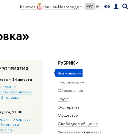
Кампус в
Нижнем Новгороде
РУС
EN
овка»
РУБРИКИ
ЕРОПРИЯТИЯ
Все новости
уста – 14 августа
Поступающим
никулы с
Образование
остковой школой
Э головы»
Наука
Экспертиза
густа, 11:00
Общество
урсия по корпусу
Свободное общение
. Костина и
улка по
Университетская жизнь