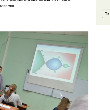
колаева.
По