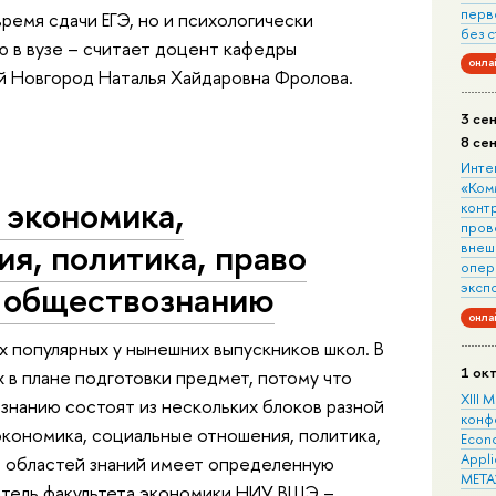
перв
время сдачи ЕГЭ, но и психологически
без 
 в вузе – считает доцент кафедры
онла
й Новгород Наталья Хайдаровна Фролова.
3 се
8 се
Инте
«Ком
 экономика,
конт
пров
я, политика, право
внеш
опера
о обществознанию
эксп
онла
х популярных у нынешних выпускников школ. В
1 ок
х в плане подготовки предмет, потому что
XIII
знанию состоят из нескольких блоков разной
конф
экономика, социальные отношения, политика,
Econo
Appli
из областей знаний имеет определенную
META
атель факультета экономики НИУ ВШЭ –