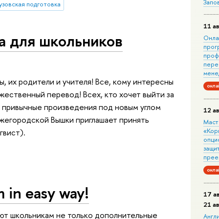
Запо
узовская подготовка
11 ав
а для школьников
Онла
прог
проф
пере
мене
, их родители и учителя! Все, кому интересны
онла
ожественный перевод! Всех, кто хочет выйти за
ь привычные произведения под новым углом
12 ав
нижегородской Вышки приглашает принять
Маст
«Кор
гвист).
опци
защит
прее
онла
m in easy way!
17 а
21 а
ают школьникам не только дополнительные
Англ