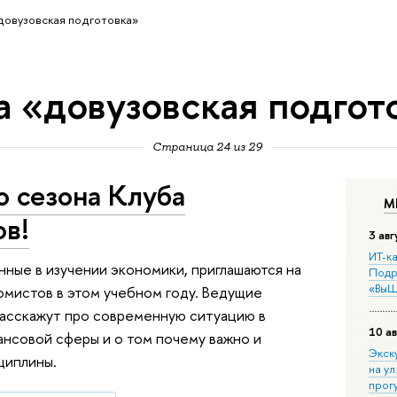
довузовская подготовка»
а «довузовская подгот
Страница 24 из 29
о сезона Клуба
М
в!
3 авг
ИТ-ка
нные в изучении экономики, приглашаются на
Подр
«ВыШ
омистов в этом учебном году. Ведущие
расскажут про современную ситуацию в
10 ав
ансовой сферы и о том почему важно и
Экск
циплины.
на ул
прог