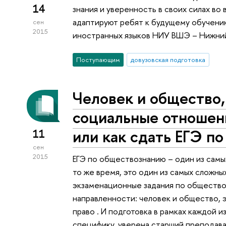
14
знания и уверенность в своих силах во 
адаптируют ребят к будущему обучению
сен
2015
иностранных языков НИУ ВШЭ ­– Нижни
Поступающим
довузовская подготовка
Человек и общество,
социальные отношени
или как сдать ЕГЭ п
11
сен
2015
ЕГЭ по обществознанию – один из самы
то же время, это один из самых сложны
экзаменационные задания по общество
направленности: человек и общество, 
право . И подготовка в рамках каждой 
специфику, уверена старший преподав