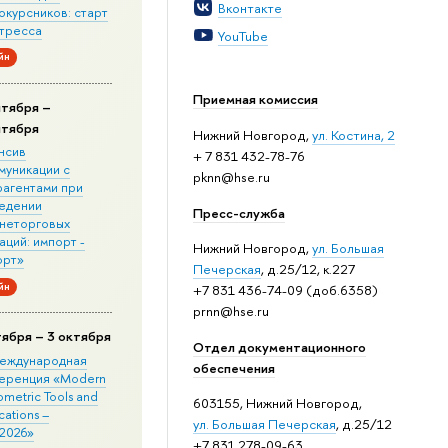
Вконтакте
окурсников: старт
стресса
YouTube
йн
Приемная комиссия
нтября –
нтября
Нижний Новгород,
ул. Костина, 2
нсив
+ 7 831 432-78-76
муникации с
pknn@hse.ru
рагентами при
едении
Пресс-служба
неторговых
ций: импорт -
Нижний Новгород,
ул. Большая
орт»
Печерская
, д.25/12, к.227
йн
+7 831 436-74-09 (доб.6358)
prnn@hse.ru
тября – 3 октября
Отдел документационного
 Международная
обеспечения
еренция «Modern
metric Tools and
603155, Нижний Новгород,
cations –
ул. Большая Печерская
, д.25/12
2026»
+7 831 278-09-63