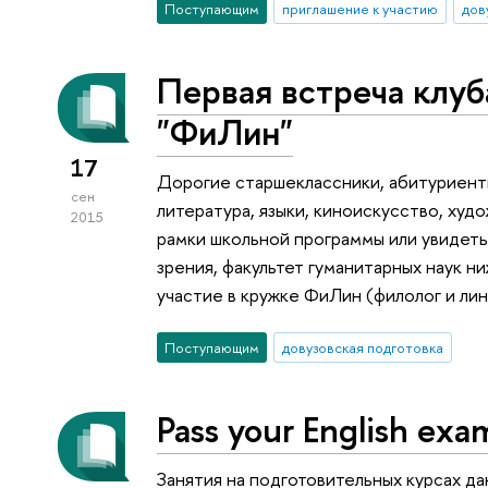
Поступающим
приглашение к участию
дов
Первая встреча клуб
"ФиЛин"
17
Дорогие старшеклассники, абитуриенты
сен
литература, языки, киноискусство, худ
2015
рамки школьной программы или увидет
зрения, факультет гуманитарных наук 
участие в кружке ФиЛин (филолог и лин
Поступающим
довузовская подготовка
Pass your English exa
Занятия на подготовительных курсах д