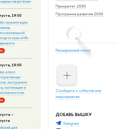
ведным кварталам
Приоритет 2030
Программа развития 2030
густа, 19:00
йн-презентация
раммы
ессиональной
подготовки «HR-
джмент»
Расширенный поиск
йн
густа, 19:00
ер-класс
поративные
оны: инструмент
ы, мотивации и
Сообщить о событии или
мственности»
мероприятии
йн
ДОБАВЬ ВЫШКУ
вгуста –
вгуста
Telegram
ийский для