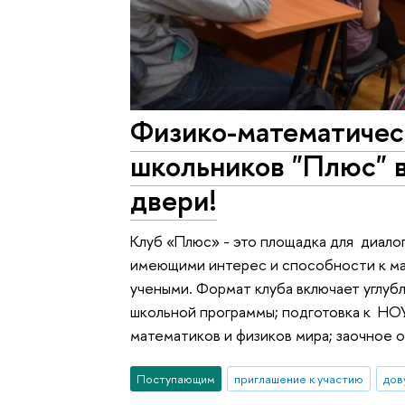
Физико-математичес
школьников "Плюс" в
двери!
Клуб «Плюс» - это площадка для диало
имеющими интерес и способности к ма
учеными. Формат клуба включает углуб
школьной программы; подготовка к НОУ
математиков и физиков мира; заочное 
Поступающим
приглашение к участию
дов