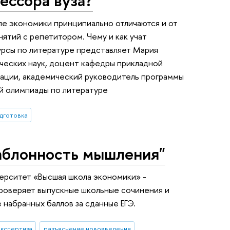
ле экономики принципиально отличаются и от
нятий с репетитором. Чему и как учат
урсы по литературе представляет Мария
ческих наук, доцент кафедры прикладной
кации, академический руководитель программы
й олимпиады по литературе
дготовка
шаблонность мышления"
ерситет «Высшая школа экономики» -
проверяет выпускные школьные сочинения и
 набранных баллов за сданные ЕГЭ.
экспертиза
разъяснение нововведения