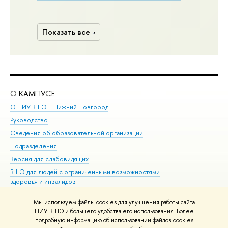
Показать все
О КАМПУСЕ
ОБ
О НИУ ВШЭ – Нижний Новгород
Бак
Руководство
Маг
Сведения об образовательной организации
Вт
Подразделения
Вы
Версия для слабовидящих
Ку
ВШЭ для людей с ограниченными возможностями
Пр
здоровья и инвалидов
Рег
Единая платежная страница
Яз
Мы используем файлы cookies для улучшения работы сайта
Вы
НИУ ВШЭ и большего удобства его использования. Более
подробную информацию об использовании файлов cookies
Обр