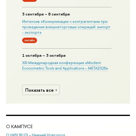
3 сентября – 8 сентября
Интенсив «Коммуникации с контрагентами при
проведении внешнеторговых операций: импорт
- экспорт»
онлайн
1 октября – 3 октября
XIII Международная конференция «Modern
Econometric Tools and Applications – META2026»
Показать все
О КАМПУСЕ
ОБ
О НИУ ВШЭ – Нижний Новгород
Бак