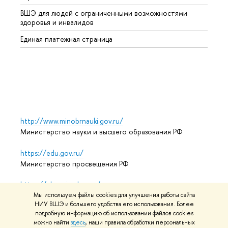
ВШЭ для людей с ограниченными возможностями
Профе
здоровья и инвалидов
Регио
Единая платежная страница
Языко
Выпус
Обрат
http://www.minobrnauki.gov.ru/
Министерство науки и высшего образования РФ
https://edu.gov.ru/
Министерство просвещения РФ
https://elearning.hse.ru/mooc
Массовые открытые онлайн-курсы
Мы используем файлы cookies для улучшения работы сайта
НИУ ВШЭ и большего удобства его использования. Более
подробную информацию об использовании файлов cookies
можно найти
здесь
, наши правила обработки персональных