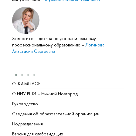
Заместитель декана по дополнительному
профессиональному образованию
–
Логинова
Анастасия Сергеевна
О КАМПУСЕ
ОБР
О НИУ ВШЭ – Нижний Новгород
Бакал
Руководство
Магис
Сведения об образовательной организации
Второ
Подразделения
Высше
Версия для слабовидящих
Курсы