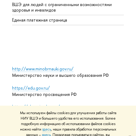
ВШЭ для людей с ограниченными возможностями
Профе
здоровья и инвалидов
Регио
Единая платежная страница
Языко
Выпус
Обрат
http://www.minobrnauki.gov.ru/
Министерство науки и высшего образования РФ
https://edu.gov.ru/
Министерство просвещения РФ
https://elearning.hse.ru/mooc
Массовые открытые онлайн-курсы
Мы используем файлы cookies для улучшения работы сайта
НИУ ВШЭ и большего удобства его использования. Более
подробную информацию об использовании файлов cookies
можно найти
здесь
, наши правила обработки персональных
данных –
здесь
. Продолжая пользоваться сайтом, вы
© НИУ ВШЭ 1993–2026
Адреса и контакты
Условия