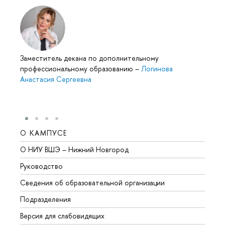
Заместитель декана по дополнительному
профессиональному образованию
–
Логинова
Анастасия Сергеевна
О КАМПУСЕ
ОБР
О НИУ ВШЭ – Нижний Новгород
Бакал
Руководство
Магис
Сведения об образовательной организации
Второ
Подразделения
Высше
Версия для слабовидящих
Курсы