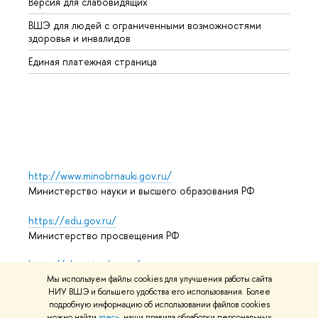
Версия для слабовидящих
Курсы
ВШЭ для людей с ограниченными возможностями
Профе
здоровья и инвалидов
Регио
Единая платежная страница
Языко
Выпус
Обрат
http://www.minobrnauki.gov.ru/
Министерство науки и высшего образования РФ
https://edu.gov.ru/
Министерство просвещения РФ
https://elearning.hse.ru/mooc
Массовые открытые онлайн-курсы
Мы используем файлы cookies для улучшения работы сайта
НИУ ВШЭ и большего удобства его использования. Более
подробную информацию об использовании файлов cookies
можно найти
здесь
, наши правила обработки персональных