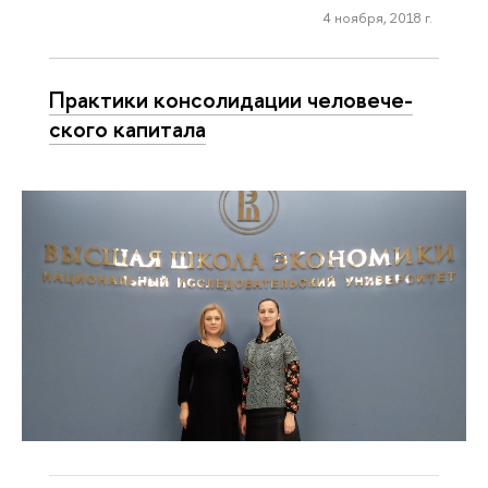
4 ноября, 2018 г.
Практики кон­со­ли­да­ции че­ло­ве­че­
ско­го капитала