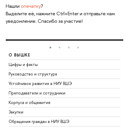
Нашли
опечатку
?
Выделите её, нажмите Ctrl+Enter и отправьте нам
уведомление. Спасибо за участие!
О ВЫШКЕ
Цифры и факты
Л
Руководство и структура
Д
Устойчивое развитие в НИУ ВШЭ
О
Преподаватели и сотрудники
П
Корпуса и общежития
В
Закупки
П
Обращения граждан в НИУ ВШЭ
А