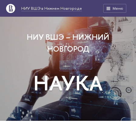
НИУ ВШЭ в Нижнем Новгороде
Меню
НИУ ВШЭ – НИЖНИЙ
НОВГОРОД
НАУКА