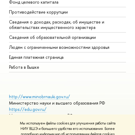
Фонд целевого капитала
Д
Противодействие коррупции
Ц
Сведения о доходах, расходах, об имуществе и
Б
обязательствах имущественного характера
О
Сведения об образовательной организации
О
Людям с ограниченными возможностями здоровья
Единая платежная страница
Работа в Вышке
http://www.minobrnauki.gov.ru/
Министерство науки и высшего образования РФ
https://edu.gov.ru/
Министерство просвещения РФ
https://elearning.hse.ru/mooc
Мы используем файлы cookies для улучшения работы сайта
Массовые открытые онлайн-курсы
НИУ ВШЭ и большего удобства его использования. Более
подробную информацию об использовании файлов cookies