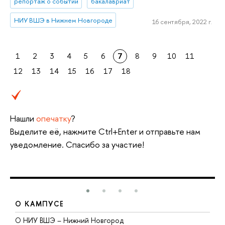
репортаж о событии
бакалавриат
НИУ ВШЭ в Нижнем Новгороде
16 сентября, 2022 г.
1
2
3
4
5
6
7
8
9
10
11
12
13
14
15
16
17
18
Нашли
опечатку
?
Выделите её, нажмите Ctrl+Enter и отправьте нам
уведомление. Спасибо за участие!
О КАМПУСЕ
О НИУ ВШЭ – Нижний Новгород
Б