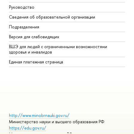
Руководство
М
Сведения об образовательной организации
В
Подразделения
В
Версия для слабовидящих
К
ВШЭ для людей с ограниченными возможностями
П
здоровья и инвалидов
Р
Единая платежная страница
Я
В
О
http://www.minobrnauki.gov.ru/
Министерство науки и высшего образования РФ
https://edu.gov.ru/