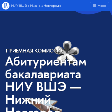
НИУ ВШЭ в Нижнем Новгороде
Меню
ПРИЕМНАЯ КОМИССИЯ
Абитуриентам
бакалавриата
НИУ ВШЭ —
Нижний
Новгород