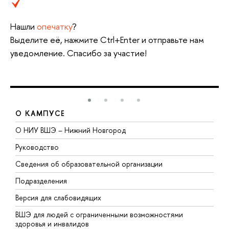
Нашли
опечатку
?
Выделите её, нажмите Ctrl+Enter и отправьте нам
уведомление. Спасибо за участие!
О КАМПУСЕ
О НИУ ВШЭ – Нижний Новгород
Б
Руководство
М
Сведения об образовательной организации
В
Подразделения
В
Версия для слабовидящих
К
ВШЭ для людей с ограниченными возможностями
П
здоровья и инвалидов