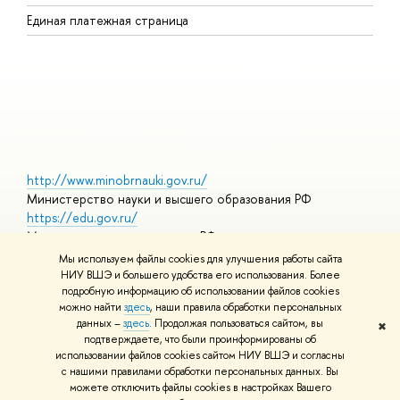
Р
Единая платежная страница
Я
В
О
http://www.minobrnauki.gov.ru/
Министерство науки и высшего образования РФ
https://edu.gov.ru/
Министерство просвещения РФ
https://elearning.hse.ru/mooc
Мы используем файлы cookies для улучшения работы сайта
Массовые открытые онлайн-курсы
НИУ ВШЭ и большего удобства его использования. Более
подробную информацию об использовании файлов cookies
можно найти
здесь
, наши правила обработки персональных
данных –
здесь
. Продолжая пользоваться сайтом, вы
✖
© НИУ ВШЭ 1993–2026
Адреса и контакты
Условия
подтверждаете, что были проинформированы об
использования материалов
Политика конфиденциальности
Карта
использовании файлов cookies сайтом НИУ ВШЭ и согласны
сайта
с нашими правилами обработки персональных данных. Вы
Шрифты HSE Sans и HSE Slab разработаны в
Школе дизайна НИУ
можете отключить файлы cookies в настройках Вашего
ВШЭ