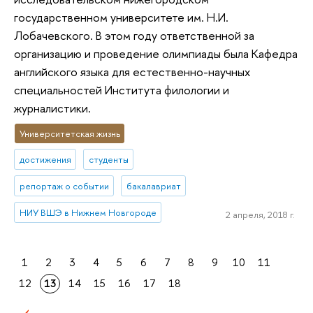
государственном университете им. Н.И.
Лобачевского. В этом году ответственной за
организацию и проведение олимпиады была Кафедра
английского языка для естественно-научных
специальностей Института филологии и
журналистики.
Университетская жизнь
достижения
студенты
репортаж о событии
бакалавриат
НИУ ВШЭ в Нижнем Новгороде
2 апреля, 2018 г.
1
2
3
4
5
6
7
8
9
10
11
12
13
14
15
16
17
18