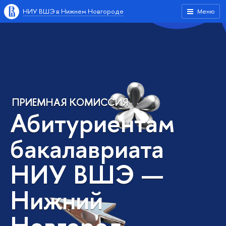
НИУ ВШЭ в Нижнем Новгороде
Меню
ПРИЕМНАЯ КОМИССИЯ
Абитуриентам
бакалавриата
НИУ ВШЭ —
Нижний
Новгород