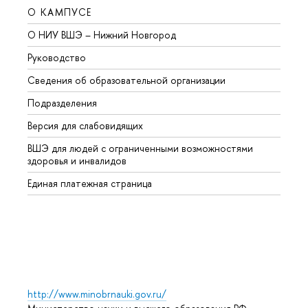
О КАМПУСЕ
ОБР
О НИУ ВШЭ – Нижний Новгород
Бакал
Руководство
Магис
Сведения об образовательной организации
Второ
Подразделения
Высше
Версия для слабовидящих
Курсы
ВШЭ для людей с ограниченными возможностями
Профе
здоровья и инвалидов
Регио
Единая платежная страница
Языко
Выпус
Обрат
http://www.minobrnauki.gov.ru/