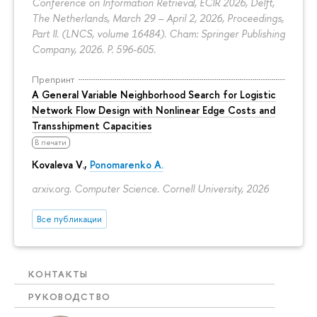
Conference on Information Retrieval, ECIR 2026, Delft,
The Netherlands, March 29 – April 2, 2026, Proceedings,
Part II. (LNCS, volume 16484). Cham: Springer Publishing
Company, 2026.
P. 596-605.
Препринт
A General Variable Neighborhood Search for Logistic
Network Flow Design with Nonlinear Edge Costs and
Transshipment Capacities
В печати
Kovaleva V.,
Ponomarenko A.
arxiv.org. Computer Science. Cornell University, 2026
Все публикации
КОНТАКТЫ
РУКОВОДСТВО