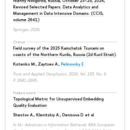
Nizhny Novgorod, Russia, October 23–25, 2024,
Revised Selected Papers. Data Analytics and
Management in Data Intensive Domains. (CCIS,
volume 2641)
Springer, 2026.
Статья
Field survey of the 2025 Kamchatsk Tsunami on
coasts of the Northern Kurilis, Russia (2d Kuril Strait).
Kotenko M., Zaytsev A.,
Pelinovsky E.
Pure and Applied Geophysics. 2026. Vol. 183. No. 6.
P. 2681-2695.
Глава в книге
Topological Metric for Unsupervised Embedding
Quality Evaluation
Shestov A., Klenitskiy A., Denisova D. et al.
In bk.: Advances in Information Retrieval: 48th European