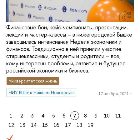
Финансовые бои, кейс-чемпионаты, презентации,
лекции и мастер-классы – в нижегородской Вышке
завершилась интенсивная Неделя экономики и
финансов. Традиционно в ней приняли участие
старшеклассники, студенты и родители – все,
кому интересны проблемы, развитие и будущее
российской экономики и бизнеса.
Университетская жизнь
НИУ ВШЭ в Нижнем Новгороде
17 ноября, 2021 г.
1
2
3
4
5
6
7
8
9
10
11
12
13
14
15
16
17
18
19