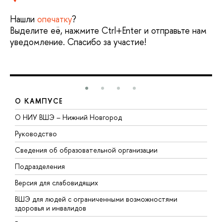
Нашли
опечатку
?
Выделите её, нажмите Ctrl+Enter и отправьте нам
уведомление. Спасибо за участие!
О КАМПУСЕ
О НИУ ВШЭ – Нижний Новгород
Б
Руководство
М
Сведения об образовательной организации
В
Подразделения
В
Версия для слабовидящих
К
ВШЭ для людей с ограниченными возможностями
П
здоровья и инвалидов
Р