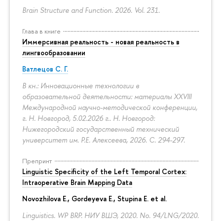
Brain Structure and Function. 2026. Vol. 231.
Глава в книге
Иммерсивная реальность - новая реальность в
лингвообразовании
Ватлецов С. Г.
В кн.: Инновационные технологии в
образовательной деятельности: материалы XXVIII
Международной научно-методической конференции,
г. Н. Новгород, 5.02.2026 г.. Н. Новгород:
Нижегородский государственный технический
университет им. Р.Е. Алексеева, 2026.
С. 294-297.
Препринт
Linguistic Specificity of the Left Temporal Cortex:
Intraoperative Brain Mapping Data
Novozhilova E.
,
Gordeyeva E.
,
Stupina E.
et al.
Linguistics. WP BRP. НИУ ВШЭ, 2020. No. 94/LNG/2020.