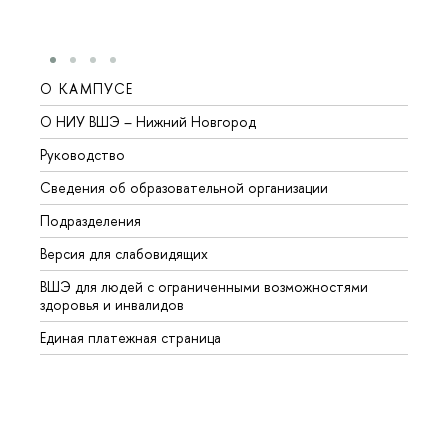
О КАМПУСЕ
ОБР
О НИУ ВШЭ – Нижний Новгород
Бакал
Руководство
Магис
Сведения об образовательной организации
Второ
Подразделения
Высше
Версия для слабовидящих
Курсы
ВШЭ для людей с ограниченными возможностями
Профе
здоровья и инвалидов
Регио
Единая платежная страница
Языко
Выпус
Обрат