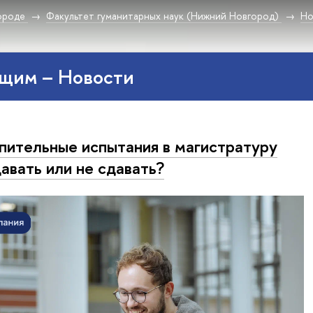
ороде
Факультет гуманитарных наук (Нижний Новгород)
Но
щим – Новости
пительные испытания в магистратуру
авать или не сдавать?