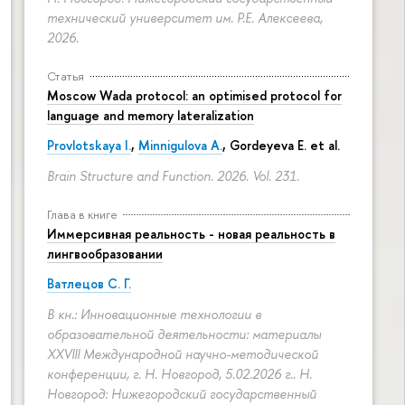
технический университет им. Р.Е. Алексеева,
2026.
Статья
Moscow Wada protocol: an optimised protocol for
language and memory lateralization
Provlotskaya I.
,
Minnigulova A.
, Gordeyeva E. et al.
Brain Structure and Function. 2026. Vol. 231.
Глава в книге
Иммерсивная реальность - новая реальность в
лингвообразовании
Ватлецов С. Г.
В кн.: Инновационные технологии в
образовательной деятельности: материалы
XXVIII Международной научно-методической
конференции, г. Н. Новгород, 5.02.2026 г.. Н.
Новгород: Нижегородский государственный