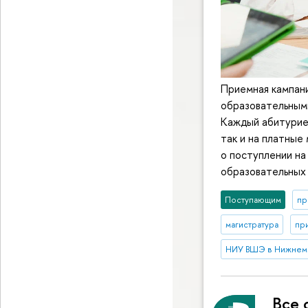
Приемная кампани
образовательными
Каждый абитуриен
так и на платные
о поступлении на
образовательных 
Поступающим
пр
магистратура
пр
НИУ ВШЭ в Нижнем
Все 