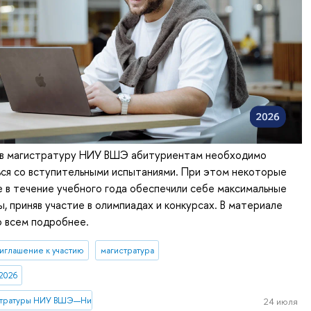
 в магистратуру НИУ ВШЭ абитуриентам необходимо
ься со вступительными испытаниями. При этом некоторые
 в течение учебного года обеспечили себе максимальные
ы, приняв участие в олимпиадах и конкурсах. В материале
о всем подробнее.
иглашение к участию
магистратура
2026
стратуры НИУ ВШЭ—Нижний Новгород
24 июля