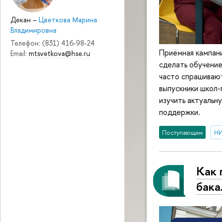
Декан
–
Цветкова Марина
Владимировна
Телефон: (831) 416-98-24
Приёмная кампани
Email:
mtsvetkova@hse.ru
сделать обучени
часто спрашивают
выпускники школ-
изучить актуальн
поддержки.
Поступающим
НИ
Как 
бака