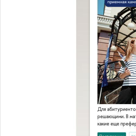
Для абитуриентов
решающими. В мат
какие еще префе