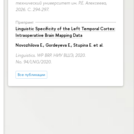
технический университет им. Р.Е. Алексеева,
2026.
С. 294-297.
Препринт
Linguistic Specificity of the Left Temporal Cortex:
Intraoperative Brain Mapping Data
Novozhilova E.
,
Gordeyeva E.
,
Stupina E.
et al.
Linguistics. WP BRP. НИУ ВШЭ, 2020.
No. 94/LNG/2020.
Все публикации