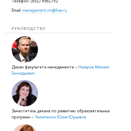
Телефон: (831) 4361752
Email:
management.nn@hse.ru
РУКОВОДСТВО
Декан факультета менеджмента
–
Назаров Михаил
Геннадьевич
Заместитель декана по развитию образовательных
программ
–
Чилипенок Юлия Юрьевна