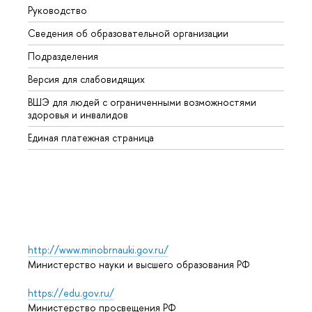
Руководство
Магис
Сведения об образовательной организации
Второ
Подразделения
Высше
Версия для слабовидящих
Курсы
ВШЭ для людей с ограниченными возможностями
Профе
здоровья и инвалидов
Регио
Единая платежная страница
Языко
Выпус
Обрат
http://www.minobrnauki.gov.ru/
Министерство науки и высшего образования РФ
https://edu.gov.ru/
Министерство просвещения РФ