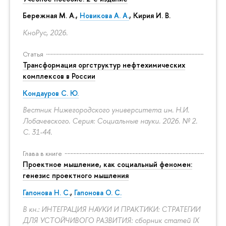
Бережная М. А.,
Новикова А. А.
, Кирия И. В.
КноРус, 2026.
Статья
Трансформация оргструктур нефтехимических
комплексов в России
Кондауров С. Ю.
Вестник Нижегородского университета им. Н.И.
Лобачевского. Серия: Социальные науки. 2026. № 2.
С. 31-44.
Глава в книге
Проектное мышление, как социальный феномен:
генезис проектного мышления
Гапонова Н. С.
,
Гапонова О. С.
В кн.: ИНТЕГРАЦИЯ НАУКИ И ПРАКТИКИ: СТРАТЕГИИ
ДЛЯ УСТОЙЧИВОГО РАЗВИТИЯ: сборник статей IX