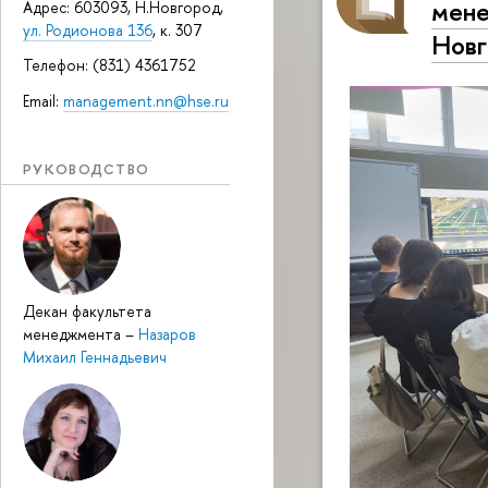
мен
Адрес: 603093, Н.Новгород,
ул. Родионова 136
, к. 307
Новг
Телефон: (831) 4361752
Email:
management.nn@hse.ru
РУКОВОДСТВО
Декан факультета
менеджмента
–
Назаров
Михаил Геннадьевич