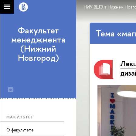
НИУ ВШЭ в Нижнем Новг
Факультет
Тема «маг
менеджмента
(Нижний
Новгород)
Лекц
диза
ФАКУЛЬТЕТ
О факультете