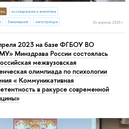
знь
исследования и аналитика
и
бакалавриат
магистратура
21 апреля, 2023 г.
преля 2023 на базе ФГБОУ ВО
У» Минздрава России состоялась
оссийская межвузовская
енческая олимпиада по психологии
ния « Коммуникативная
етентность в ракурсе современной
ицины»