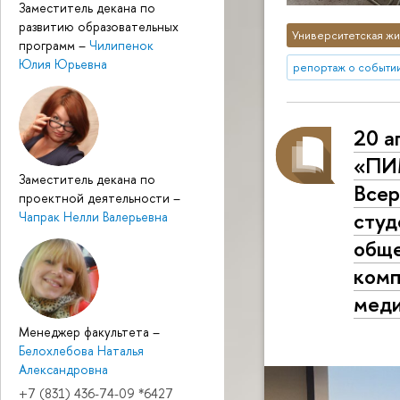
Заместитель декана по
развитию образовательных
Университетская жи
программ
–
Чилипенок
Юлия Юрьевна
репортаж о событи
20 а
«ПИМ
Заместитель декана по
Всер
проектной деятельности
–
студ
Чапрак Нелли Валерьевна
обще
комп
мед
Менеджер факультета
–
Белохлебова Наталья
Александровна
+7 (831) 436-74-09 *6427