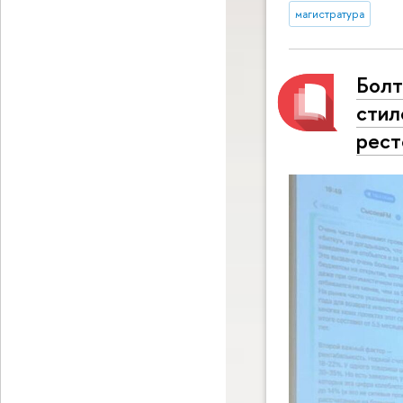
магистратура
Болт
стил
рест