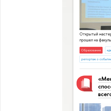
Открытый мастер
прошел на факул
Образование
ид
репортаж о событи
«Мен
спос
всег