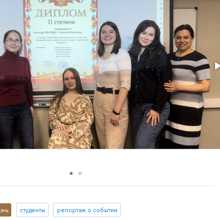
знь
студенты
репортаж о событии