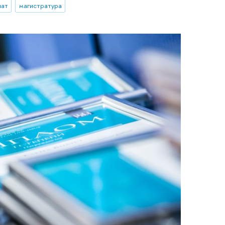
иат
магистратура