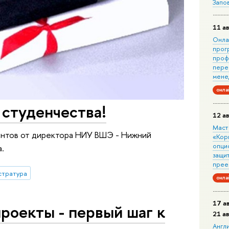
Запо
11 ав
Онла
прог
проф
пере
мене
онла
 студенчества!
12 ав
Маст
ентов от директора НИУ ВШЭ - Нижний
«Кор
опци
а.
защит
прее
стратура
онла
17 а
роекты - первый шаг к
21 а
Англ