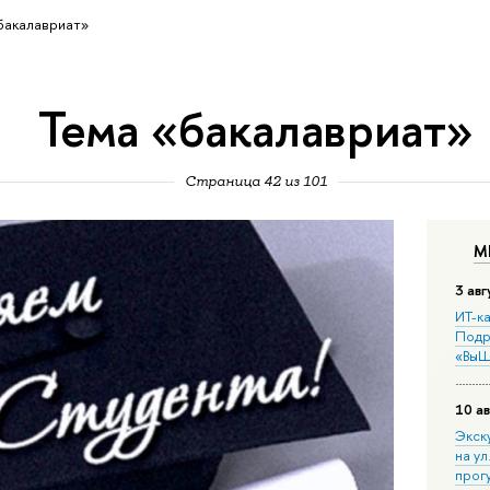
бакалавриат»
Тема «бакалавриат»
Страница 42 из 101
М
3 авг
ИТ-ка
Подр
«ВыШ
10 ав
Экск
на ул
прог