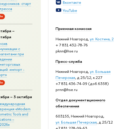
Вконтакте
окурсников: старт
стресса
YouTube
йн
Приемная комиссия
нтября –
нтября
Нижний Новгород,
ул. Костина, 2
нсив
+ 7 831 432-78-76
муникации с
pknn@hse.ru
рагентами при
едении
Пресс-служба
неторговых
ций: импорт -
Нижний Новгород,
ул. Большая
орт»
Печерская
, д.25/12, к.227
йн
+7 831 436-74-09 (доб.6358)
prnn@hse.ru
тября – 3 октября
Отдел документационного
 Международная
обеспечения
еренция «Modern
metric Tools and
603155, Нижний Новгород,
cations –
ул. Большая Печерская
, д.25/12
2026»
+7 831 278-09-63