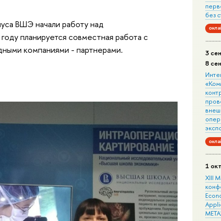
перв
без 
уса ВШЭ начали работу над
онла
году планируется совместная работа с
ными компаниями - партнерами.
3 се
8 се
Инте
«Ком
конт
пров
внеш
опера
эксп
онла
1 ок
XIII
конф
Econo
Appli
META