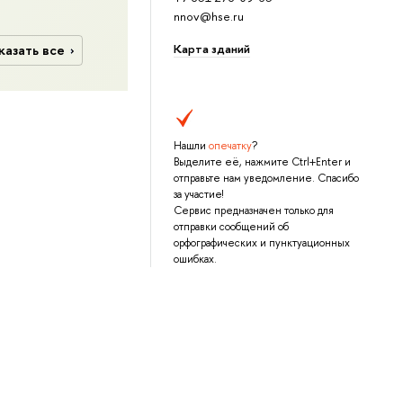
nnov@hse.ru
Карта зданий
казать все
Нашли
опечатку
?
Выделите её, нажмите Ctrl+Enter и
отправьте нам уведомление. Спасибо
за участие!
Сервис предназначен только для
отправки сообщений об
орфографических и пунктуационных
ошибках.