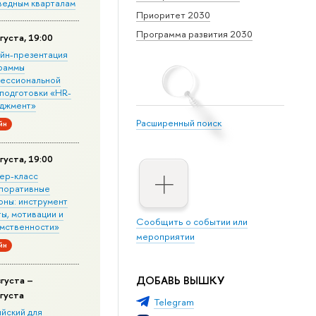
ведным кварталам
Приоритет 2030
Программа развития 2030
густа, 19:00
йн-презентация
раммы
ессиональной
подготовки «HR-
джмент»
Расширенный поиск
йн
густа, 19:00
ер-класс
поративные
оны: инструмент
ы, мотивации и
Сообщить о событии или
мственности»
мероприятии
йн
ДОБАВЬ ВЫШКУ
вгуста –
вгуста
Telegram
ийский для