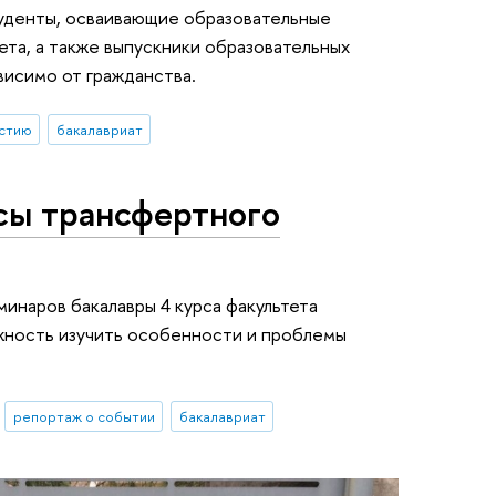
туденты, осваивающие образовательные
ета, а также выпускники образовательных
висимо от гражданства.
астию
бакалавриат
сы трансфертного
минаров бакалавры 4 курса факультета
жность изучить особенности и проблемы
репортаж о событии
бакалавриат