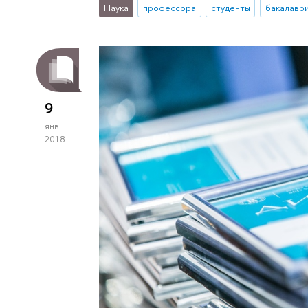
Наука
профессора
студенты
бакалавр
9
янв
2018