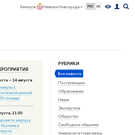
Кампус в
Нижнем Новгороде
РУС
EN
РУБРИКИ
ЕРОПРИЯТИЯ
Все новости
уста – 14 августа
Поступающим
никулы с
Образование
остковой школой
Э головы»
Наука
Экспертиза
густа, 11:00
Общество
урсия по корпусу
Свободное общение
. Костина и
улка по
Университетская жизнь