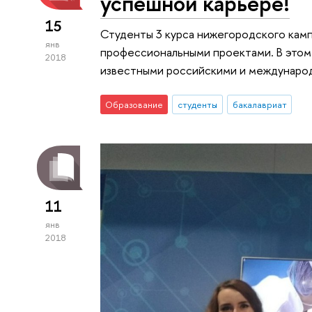
успешной карьере!
15
Студенты 3 курса нижегородского камп
янв
профессиональными проектами. В этом 
2018
известными российскими и международ
Образование
студенты
бакалавриат
11
янв
2018