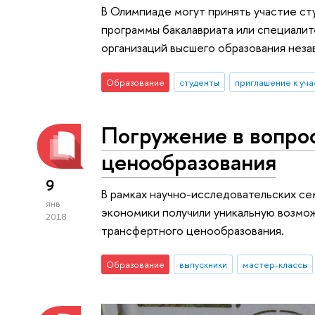
В Олимпиаде могут принять участие с
программы бакалавриата или специалит
организаций высшего образования неза
Образование
студенты
приглашение к уч
Погружение в вопро
ценообразования
9
В рамках научно-исследовательских се
янв
экономики получили уникальную возмо
2018
трансфертного ценообразования.
Образование
выпускники
мастер-классы