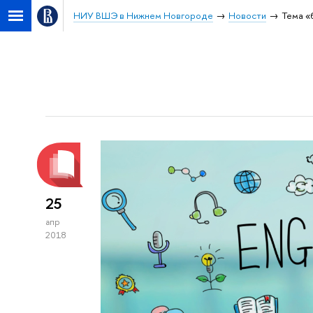
НИУ ВШЭ в Нижнем Новгороде
Новости
Тема «
25
апр
2018