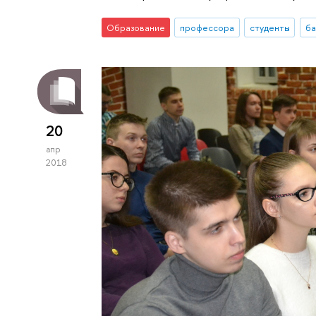
Образование
профессора
студенты
ба
20
апр
2018