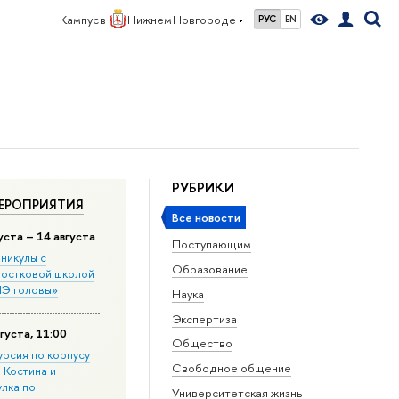
Кампус в
Нижнем Новгороде
РУС
EN
РУБРИКИ
ЕРОПРИЯТИЯ
Все новости
уста – 14 августа
Поступающим
никулы с
Образование
остковой школой
Э головы»
Наука
Экспертиза
густа, 11:00
Общество
урсия по корпусу
Свободное общение
. Костина и
улка по
Университетская жизнь