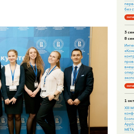
перв
без 
онла
3 се
8 се
Инте
«Ком
конт
пров
внеш
опера
эксп
онла
1 ок
XIII
конф
Econo
Appli
META