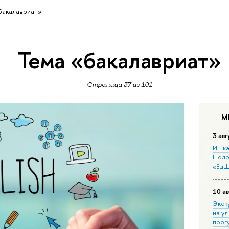
бакалавриат»
Тема «бакалавриат»
Страница 37 из 101
М
3 авг
ИТ-ка
Подр
«ВыШ
10 ав
Экск
на ул
прог