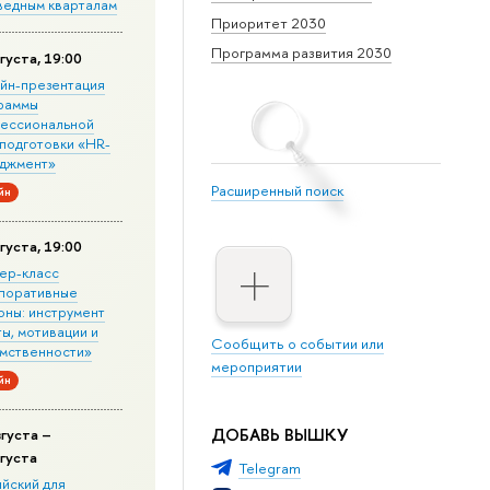
ведным кварталам
Приоритет 2030
Программа развития 2030
густа, 19:00
йн-презентация
раммы
ессиональной
подготовки «HR-
джмент»
Расширенный поиск
йн
густа, 19:00
ер-класс
поративные
оны: инструмент
ы, мотивации и
Сообщить о событии или
мственности»
мероприятии
йн
ДОБАВЬ ВЫШКУ
вгуста –
вгуста
Telegram
ийский для