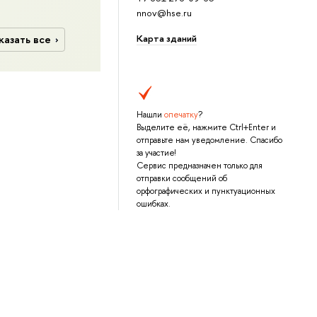
nnov@hse.ru
Карта зданий
казать все
Нашли
опечатку
?
Выделите её, нажмите Ctrl+Enter и
отправьте нам уведомление. Спасибо
за участие!
Сервис предназначен только для
отправки сообщений об
орфографических и пунктуационных
ошибках.