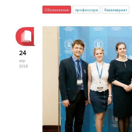
Образование
профессора
бакалавриат
24
апр
2018