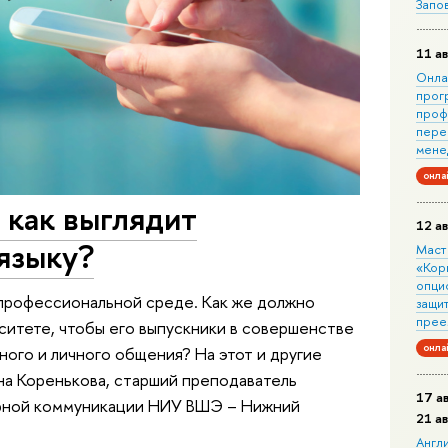
Запо
11 ав
Онла
прог
проф
пере
мене
онла
 как выглядит
12 ав
языку?
Маст
«Кор
опци
 профессиональной среде. Как же должно
защит
прее
ситете, чтобы его выпускники в совершенстве
онла
ного и личного общения? На этот и другие
а Коренькова, старший преподаватель
17 а
урной коммуникации НИУ ВШЭ – Нижний
21 а
Англ