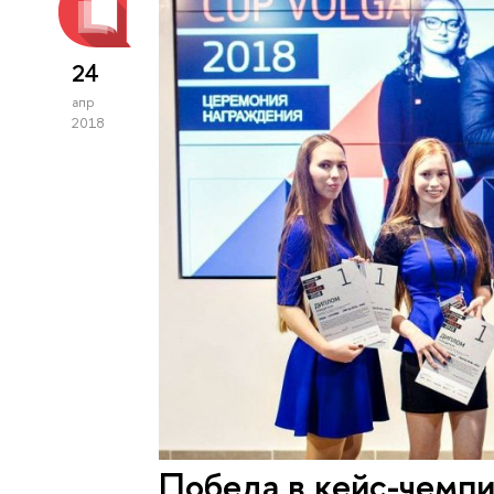
24
апр
2018
Победа в кейс-чемпи