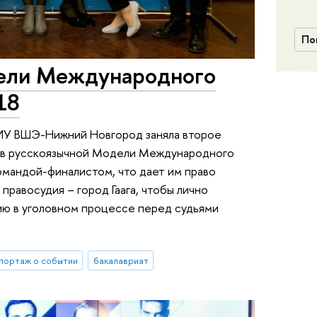
По
дели Международного
18
НИУ ВШЭ-Нижний Новгород заняла второе
дов русскоязычной Модели Международного
командой-финалистом, что дает им право
равосудия – город Гаага, чтобы лично
ю в уголовном процессе перед судьями
портаж о событии
бакалавриат