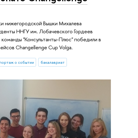
ики нижегородской Вышки Михалева
уденты ННГУ им. Лобачевского Гордеев
е команды "Консультанты-Плюс" победили в
ейсов Changellenge Cup Volga.
портаж о событии
бакалавриат