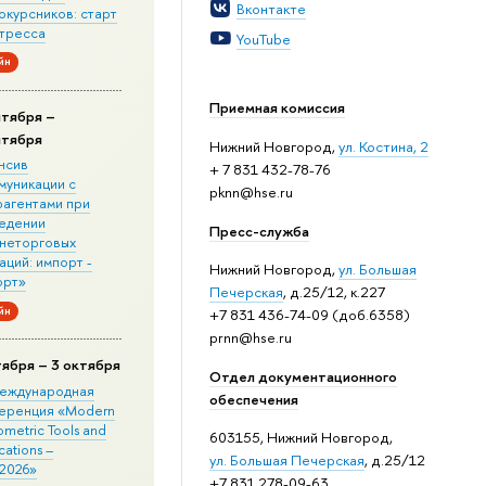
Вконтакте
окурсников: старт
стресса
YouTube
йн
Приемная комиссия
нтября –
нтября
Нижний Новгород,
ул. Костина, 2
нсив
+ 7 831 432-78-76
муникации с
pknn@hse.ru
рагентами при
едении
Пресс-служба
неторговых
ций: импорт -
Нижний Новгород,
ул. Большая
орт»
Печерская
, д.25/12, к.227
йн
+7 831 436-74-09 (доб.6358)
prnn@hse.ru
тября – 3 октября
Отдел документационного
 Международная
обеспечения
еренция «Modern
metric Tools and
603155, Нижний Новгород,
cations –
ул. Большая Печерская
, д.25/12
2026»
+7 831 278-09-63