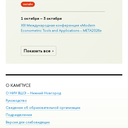
онлайн
1 октября – 3 октября
XIII Международная конференция «Modern
Econometric Tools and Applications – META2026»
Показать все
О КАМПУСЕ
ОБ
О НИУ ВШЭ – Нижний Новгород
Бак
Руководство
Маг
Сведения об образовательной организации
Вт
Подразделения
Вы
Версия для слабовидящих
Ку