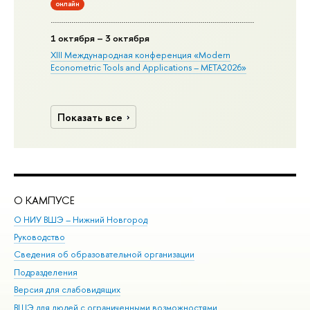
онлайн
1 октября – 3 октября
XIII Международная конференция «Modern
Econometric Tools and Applications – META2026»
Показать все
О КАМПУСЕ
ОБ
О НИУ ВШЭ – Нижний Новгород
Бак
Руководство
Маг
Сведения об образовательной организации
Вт
Подразделения
Вы
Версия для слабовидящих
Ку
ВШЭ для людей с ограниченными возможностями
Пр