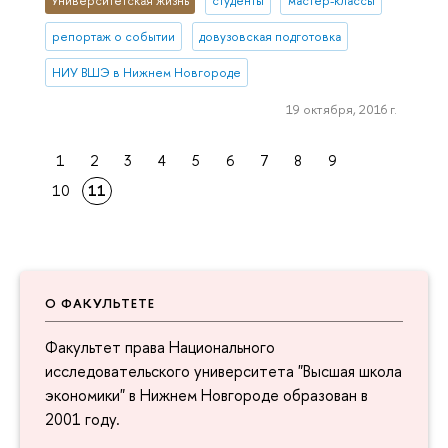
Университетская жизнь
студенты
мастер-классы
репортаж о событии
довузовская подготовка
НИУ ВШЭ в Нижнем Новгороде
19 октября, 2016 г.
1
2
3
4
5
6
7
8
9
10
11
О ФАКУЛЬТЕТЕ
Факультет права Национального
исследовательского университета "Высшая школа
экономики" в Нижнем Новгороде образован в
2001 году.