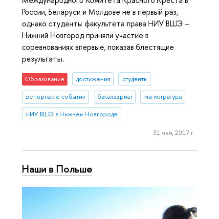
Международного Комитета Красного Креста в
России, Беларуси и Молдове не в первый раз,
однако студенты факультета права НИУ ВШЭ –
Нижний Новгород приняли участие в
соревнованиях впервые, показав блестящие
результаты.
Образование
достижения
студенты
репортаж о событии
бакалавриат
магистратура
НИУ ВШЭ в Нижнем Новгороде
31 мая, 2017 г.
Наши в Польше