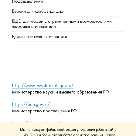
Подразделения
Высше
Версия для слабовидящих
Курсы
ВШЭ для людей с ограниченными возможностями
Профе
здоровья и инвалидов
Регио
Единая платежная страница
Языко
Выпус
Обрат
http://www.minobrnauki.gov.ru/
Министерство науки и высшего образования РФ
https://edu.gov.ru/
Министерство просвещения РФ
https://elearning.hse.ru/mooc
Массовые открытые онлайн-курсы
Мы используем файлы cookies для улучшения работы сайта
НИУ ВШЭ и большего удобства его использования. Более