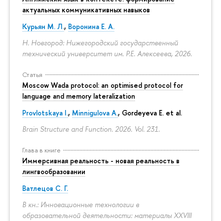
актуальных коммуникативных навыков
Курьян М. Л.
,
Воронина Е. А.
Н. Новгород: Нижегородский государственный
технический университет им. Р.Е. Алексеева, 2026.
Статья
Moscow Wada protocol: an optimised protocol for
language and memory lateralization
Provlotskaya I.
,
Minnigulova A.
, Gordeyeva E. et al.
Brain Structure and Function. 2026. Vol. 231.
Глава в книге
Иммерсивная реальность - новая реальность в
лингвообразовании
Ватлецов С. Г.
В кн.: Инновационные технологии в
образовательной деятельности: материалы XXVIII