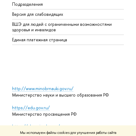
Подразделения
Высше
Версия для слабовидящих
Курсы
ВШЭ для людей с ограниченными возможностями
Профе
здоровья и инвалидов
Регио
Единая платежная страница
Языко
Выпус
Обрат
http://www.minobrnauki.gov.ru/
Министерство науки и высшего образования РФ
https://edu.gov.ru/
Министерство просвещения РФ
https://elearning.hse.ru/mooc
Массовые открытые онлайн-курсы
Мы используем файлы cookies для улучшения работы сайта