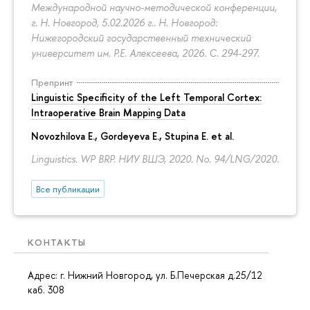
Международной научно-методической конференции,
г. Н. Новгород, 5.02.2026 г.. Н. Новгород:
Нижегородский государственный технический
университет им. Р.Е. Алексеева, 2026.
С. 294-297.
Препринт
Linguistic Specificity of the Left Temporal Cortex:
Intraoperative Brain Mapping Data
Novozhilova E.
,
Gordeyeva E.
,
Stupina E.
et al.
Linguistics. WP BRP. НИУ ВШЭ, 2020. No. 94/LNG/2020.
Все публикации
КОНТАКТЫ
Адрес: г. Нижний Новгород, ул. Б.Печерская д.25/12
каб. 308