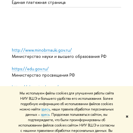
Единая платежная страница
Языко
Выпус
Обрат
http://www.minobrnauki.gov.ru/
Министерство науки и высшего образования РФ
https://edu.gov.ru/
Министерство просвещения РФ
https://elearning.hse.ru/mooc
Массовые открытые онлайн-курсы
Мы используем файлы cookies для улучшения работы сайта
НИУ ВШЭ и большего удобства его использования. Более
подробную информацию об использовании файлов cookies
можно найти
здесь
, наши правила обработки персональных
данных –
здесь
. Продолжая пользоваться сайтом, вы
© НИУ ВШЭ 1993–2026
Адреса и контакты
Условия
✖
подтверждаете, что были проинформированы об
использования материалов
Политика конфиденциальности
использовании файлов cookies сайтом НИУ ВШЭ и согласны
Карта сайта
с нашими правилами обработки персональных данных. Вы