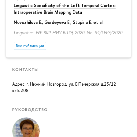
Linguistic Specificity of the Left Temporal Cortex:
Intraoperative Brain Mapping Data
Novozhilova E.
,
Gordeyeva E.
,
Stupina E.
et al.
Linguistics. WP BRP. НИУ ВШЭ, 2020. No. 94/LNG/2020.
Все публикации
КОНТАКТЫ
Адрес: г. Нижний Новгород, ул. Б.Печерская д.25/12
каб. 308
РУКОВОДСТВО