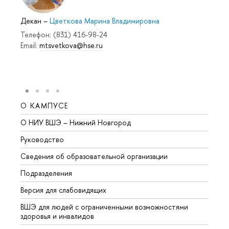
Декан
–
Цветкова Марина Владимировна
Телефон: (831) 416-98-24
Email:
mtsvetkova@hse.ru
О КАМПУСЕ
ОБР
О НИУ ВШЭ – Нижний Новгород
Бакал
Руководство
Магис
Сведения об образовательной организации
Второ
Подразделения
Высше
Версия для слабовидящих
Курсы
ВШЭ для людей с ограниченными возможностями
Профе
здоровья и инвалидов
Регио