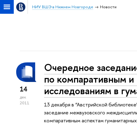
НИУ ВШЭ в Нижнем Новгороде
Новости
Очередное заседани
по компаративным и
исследованиям в гум
14
дек
2011
13 декабря в “Австрийской библиоте
заседание межвузовского междисципли
компаративным аспектам гуманитарных