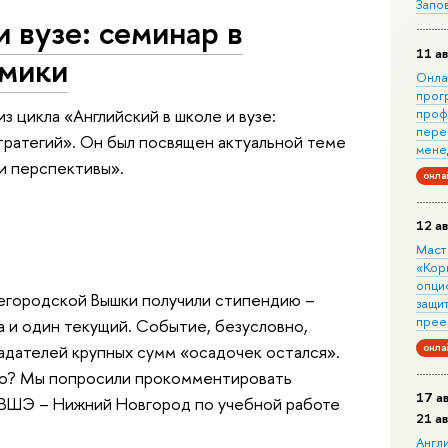
Запо
и вузе: семинар в
11 ав
омики
Онла
прог
з цикла «Английский в школе и вузе:
проф
пере
ратегий». Он был посвящен актуальной теме
мене
 и перспективы».
онла
12 ав
Маст
«Кор
опци
егородской Вышки получили стипендию –
защит
прее
а и один текущий. Событие, безусловно,
ладателей крупных сумм «осадочек остался».
онла
го? Мы попросили прокомментировать
17 а
 ВШЭ – Нижний Новгород по учебной работе
21 а
Англ