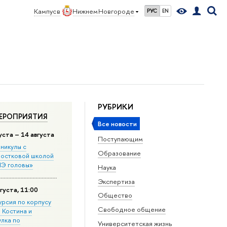
Кампус в
Нижнем Новгороде
РУС
EN
РУБРИКИ
ЕРОПРИЯТИЯ
Все новости
уста – 14 августа
Поступающим
никулы с
Образование
остковой школой
Э головы»
Наука
Экспертиза
густа, 11:00
Общество
урсия по корпусу
Свободное общение
. Костина и
улка по
Университетская жизнь