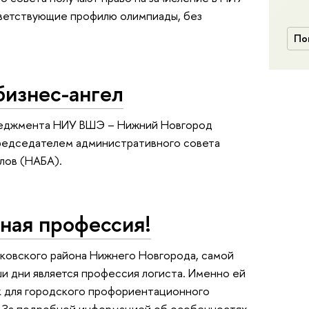
ветствующие профилю олимпиады, без
По
бизнес-ангел
неджмента НИУ ВШЭ – Нижний Новгород
редседателем административного совета
лов (НАБА).
ная профессия!
ковского района Нижнего Новгорода, самой
и дни является профессия логиста. Именно ей
к для городского профориентационного
». За подробной информацией об особенностях