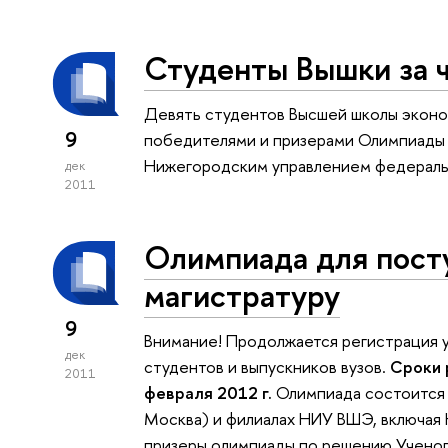
Студенты Вышки за 
Девять студентов Высшей школы эконо
9
победителями и призерами Олимпиады 
Нижегородским управлением федераль
дек
2011
Олимпиада для пост
магистратуру
9
Внимание! Продолжается регистрация 
дек
студентов и выпускников вузов.
Сроки 
2011
февраля 2012 г.
Олимпиада состоитс
Москва) и филиалах НИУ ВШЭ, включая
призеры олимпиады по решению Ученого