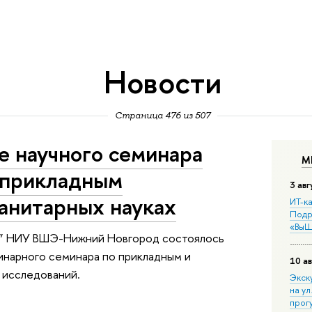
Новости
Страница 476 из 507
е научного семинара
М
 прикладным
3 авг
анитарных науках
ИТ-ка
Подр
«ВыШ
ке” НИУ ВШЭ-Нижний Новгород состоялось
нарного семинара по прикладным и
10 ав
 исследований.
Экск
на ул
прог