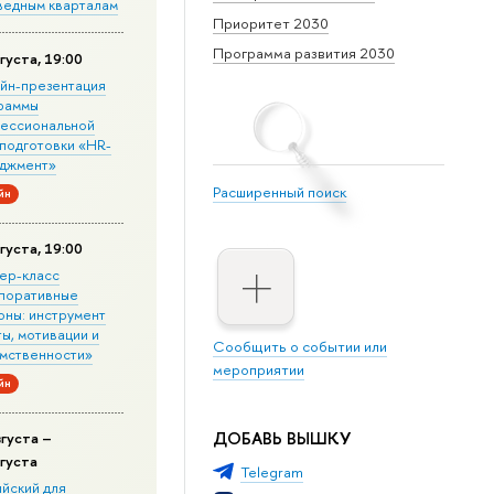
ведным кварталам
Приоритет 2030
Программа развития 2030
густа, 19:00
йн-презентация
раммы
ессиональной
подготовки «HR-
джмент»
Расширенный поиск
йн
густа, 19:00
ер-класс
поративные
оны: инструмент
ы, мотивации и
Сообщить о событии или
мственности»
мероприятии
йн
ДОБАВЬ ВЫШКУ
вгуста –
вгуста
Telegram
ийский для