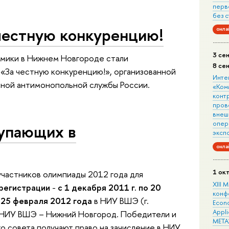
перв
без 
честную конкуренцию!
онла
3 се
мики в Нижнем Новгороде стали
8 се
«За честную конкуренцию!», организованной
Инте
ной антимонопольной службы России.
«Ком
конт
пров
внеш
опера
упающих в
эксп
онла
1 ок
участников олимпиады 2012 года для
XIII
регистрации
-
с 1 декабря 2011 г. по 20
конф
я
25 февраля 2012 года
в НИУ ВШЭ (г.
Econo
Appli
 НИУ ВШЭ – Нижний Новгород. Победители и
META
 совета получают право на зачисление в НИУ