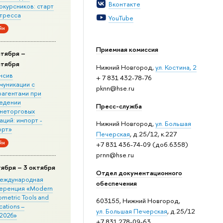
Вконтакте
окурсников: старт
стресса
YouTube
йн
Приемная комиссия
нтября –
нтября
Нижний Новгород,
ул. Костина, 2
нсив
+ 7 831 432-78-76
муникации с
pknn@hse.ru
рагентами при
едении
Пресс-служба
неторговых
ций: импорт -
Нижний Новгород,
ул. Большая
орт»
Печерская
, д.25/12, к.227
йн
+7 831 436-74-09 (доб.6358)
prnn@hse.ru
тября – 3 октября
Отдел документационного
 Международная
обеспечения
еренция «Modern
metric Tools and
603155, Нижний Новгород,
cations –
ул. Большая Печерская
, д.25/12
2026»
+7 831 278-09-63