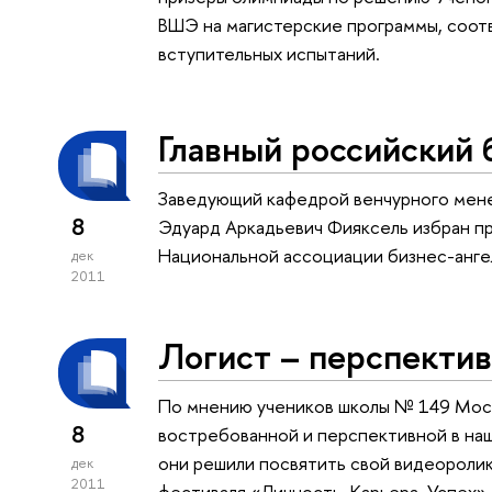
ВШЭ на магистерские программы, соот
вступительных испытаний.
Главный российский 
Заведующий кафедрой венчурного ме
8
Эдуард Аркадьевич Фияксель избран п
Национальной ассоциации бизнес-анге
дек
2011
Логист – перспектив
По мнению учеников школы № 149 Мос
8
востребованной и перспективной в наш
они решили посвятить свой видеороли
дек
2011
фестиваля «Личность. Карьера. Успех