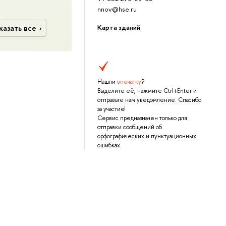
nnov@hse.ru
Карта зданий
казать все
Нашли
опечатку
?
Выделите её, нажмите Ctrl+Enter и
отправьте нам уведомление. Спасибо
за участие!
Сервис предназначен только для
отправки сообщений об
орфографических и пунктуационных
ошибках.