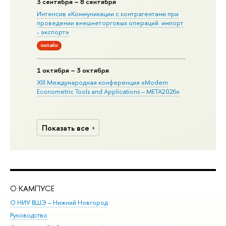
3 сентября – 8 сентября
Интенсив «Коммуникации с контрагентами при
проведении внешнеторговых операций: импорт
- экспорт»
онлайн
1 октября – 3 октября
XIII Международная конференция «Modern
Econometric Tools and Applications – META2026»
Показать все
О КАМПУСЕ
ОБ
О НИУ ВШЭ – Нижний Новгород
Бак
Руководство
Маг