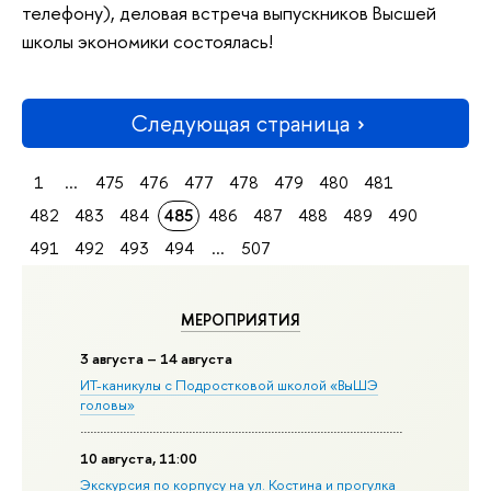
телефону), деловая встреча выпускников Высшей
школы экономики состоялась!
Следующая страница
1
...
475
476
477
478
479
480
481
482
483
484
485
486
487
488
489
490
491
492
493
494
...
507
МЕРОПРИЯТИЯ
3 августа – 14 августа
ИТ-каникулы с Подростковой школой «ВыШЭ
головы»
10 августа, 11:00
Экскурсия по корпусу на ул. Костина и прогулка