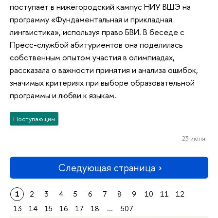
поступает в нижегородский кампус НИУ ВШЭ на
программу «Фундаментальная и прикладная
лингвистика», используя право БВИ. В беседе с
Пресс-службой абитуриентов она поделилась
собственным опытом участия в олимпиадах,
рассказала о важности принятия и анализа ошибок,
значимых критериях при выборе образовательной
программы и любви к языкам.
Поступающим
23 июля
Следующая страница
1
2
3
4
5
6
7
8
9
10
11
12
13
14
15
16
17
18
...
507