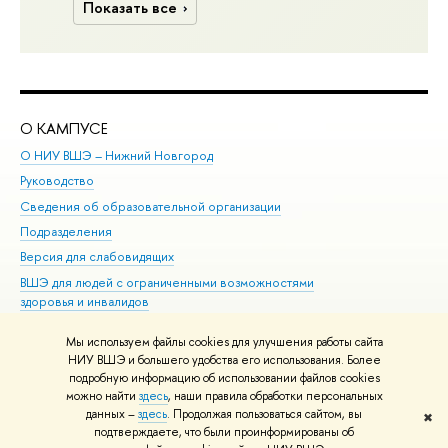
Показать все
О КАМПУСЕ
ОБ
О НИУ ВШЭ – Нижний Новгород
Бак
Руководство
Маг
Сведения об образовательной организации
Вт
Подразделения
Вы
Версия для слабовидящих
Ку
ВШЭ для людей с ограниченными возможностями
Пр
здоровья и инвалидов
Рег
Единая платежная страница
Яз
Мы используем файлы cookies для улучшения работы сайта
Вы
НИУ ВШЭ и большего удобства его использования. Более
подробную информацию об использовании файлов cookies
Обр
можно найти
здесь
, наши правила обработки персональных
данных –
здесь
. Продолжая пользоваться сайтом, вы
✖
Редактору
подтверждаете, что были проинформированы об