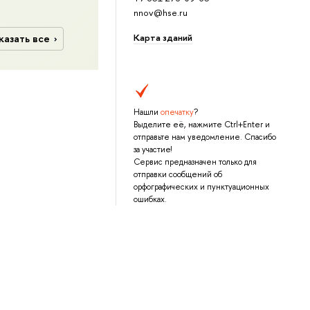
nnov@hse.ru
Карта зданий
казать все
Нашли
опечатку
?
Выделите её, нажмите Ctrl+Enter и
отправьте нам уведомление. Спасибо
за участие!
Сервис предназначен только для
отправки сообщений об
орфографических и пунктуационных
ошибках.