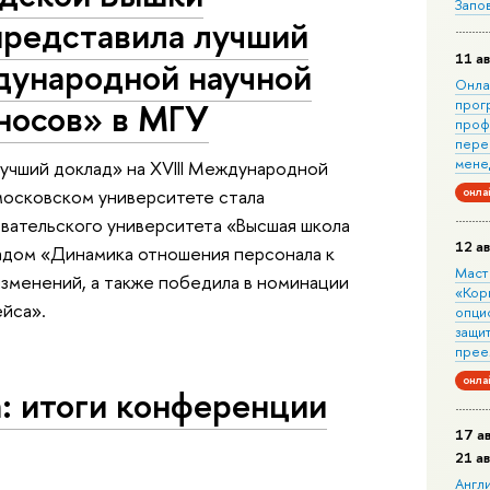
Запо
представила лучший
11 ав
дународной научной
Онла
прог
носов» в МГУ
проф
пере
мене
лучший доклад» на XVIII Международной
осковском университете стала
онла
вательского университета «Высшая школа
12 ав
ладом «Динамика отношения персонала к
Маст
изменений, а также победила в номинации
«Кор
ейса».
опци
защит
прее
онла
: итоги конференции
17 а
21 а
Англ