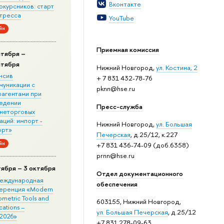
Вконтакте
окурсников: старт
стресса
YouTube
йн
Приемная комиссия
нтября –
нтября
Нижний Новгород,
ул. Костина, 2
нсив
+ 7 831 432-78-76
муникации с
pknn@hse.ru
рагентами при
едении
Пресс-служба
неторговых
ций: импорт -
Нижний Новгород,
ул. Большая
орт»
Печерская
, д.25/12, к.227
йн
+7 831 436-74-09 (доб.6358)
prnn@hse.ru
тября – 3 октября
Отдел документационного
 Международная
обеспечения
еренция «Modern
metric Tools and
603155, Нижний Новгород,
cations –
ул. Большая Печерская
, д.25/12
2026»
+7 831 278-09-63