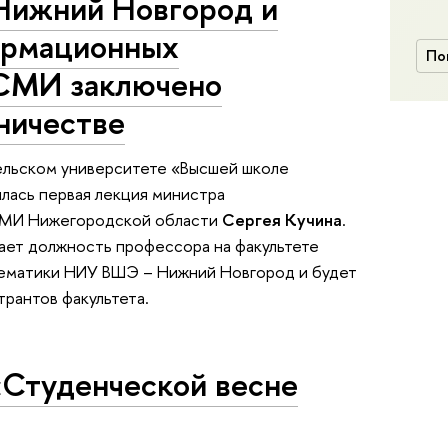
ижний Новгород и
ормационных
По
 СМИ заключено
ничестве
ельском университете «Высшей школе
лась первая лекция министра
 СМИ Нижегородской области
Сергея Кучина
.
ает должность профессора на факультете
тематики НИУ ВШЭ – Нижний Новгород и будет
трантов факультета.
«Студенческой весне