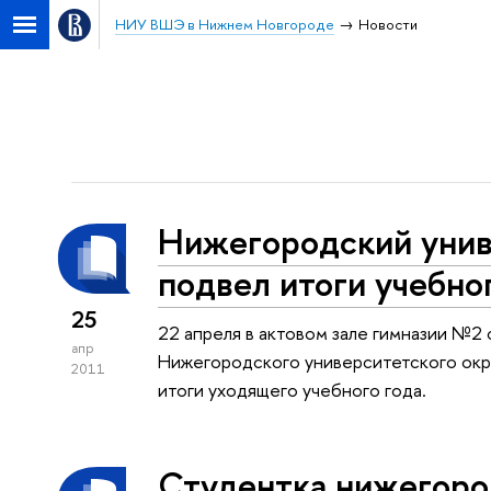
НИУ ВШЭ в Нижнем Новгороде
Новости
Нижегородский унив
подвел итоги учебно
25
22 апреля в актовом зале гимназии №
апр
Нижегородского университетского окр
2011
итоги уходящего учебного года.
Студентка нижегор