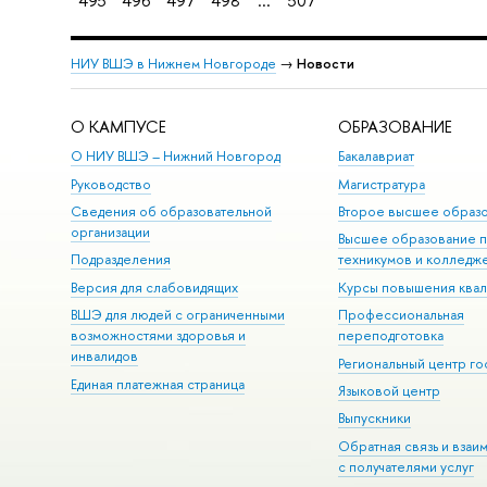
495
496
497
498
...
507
НИУ ВШЭ в Нижнем Новгороде
→
Новости
О КАМПУСЕ
ОБРАЗОВАНИЕ
О НИУ ВШЭ – Нижний Новгород
Бакалавриат
Руководство
Магистратура
Сведения об образовательной
Второе высшее образ
организации
Высшее образование 
Подразделения
техникумов и колледж
Версия для слабовидящих
Курсы повышения ква
ВШЭ для людей с ограниченными
Профессиональная
возможностями здоровья и
переподготовка
инвалидов
Региональный центр го
Единая платежная страница
Языковой центр
Выпускники
Обратная связь и взаи
с получателями услуг