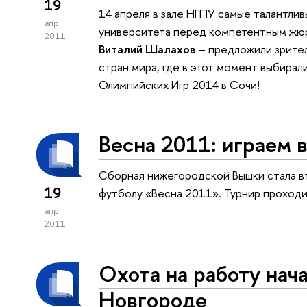
19
14 апреля в зале НГПУ самые талантли
апр
университета перед компетентным жю
2011
Виталий Шалахов
– предложили зрите
стран мира, где в этот момент выбира
Олимпийских Игр 2014 в Сочи!
Весна 2011: играем в
Cборная нижегородской Вышки стала в
19
футболу «Весна 2011». Турнир проходи
апр
2011
Охота на работу нач
Новгороде