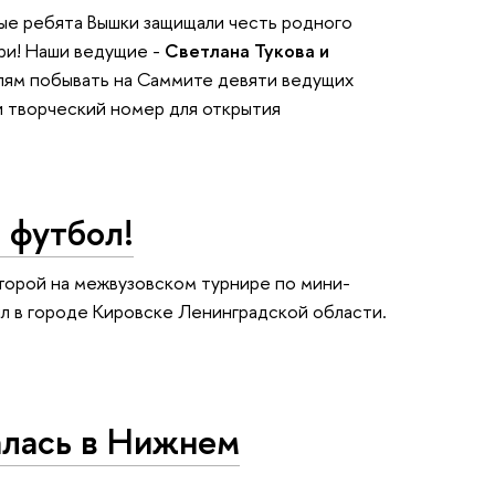
вые ребята Вышки защищали честь родного
ри! Наши ведущие -
Светлана Тукова и
лям побывать на Саммите девяти ведущих
ли творческий номер для открытия
 футбол!
торой на межвузовском турнире по мини-
л в городе Кировске Ленинградской области.
алась в Нижнем