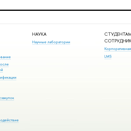
НАУКА
СТУДЕНТАМ
СОТРУДНИ
Научные лаборатории
Корпоративная
LMS
ование
после
ей
лификации
сзакупок
модействие