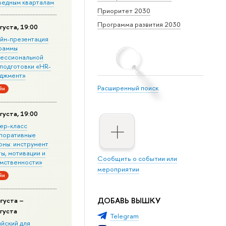
ведным кварталам
Приоритет 2030
Программа развития 2030
густа, 19:00
йн-презентация
раммы
ессиональной
подготовки «HR-
джмент»
Расширенный поиск
йн
густа, 19:00
ер-класс
поративные
оны: инструмент
ы, мотивации и
Сообщить о событии или
мственности»
мероприятии
йн
ДОБАВЬ ВЫШКУ
вгуста –
вгуста
Telegram
ийский для