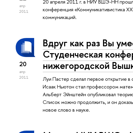
20 апреля 2011 г. в НИУ ВШЭ-НН прош
апр
конференция «Коммуникативистика XXI
2011
коммуникаций.
Вдруг как раз Вы ум
Студенческая конфе
нижегородской Выш
20
апр
2011
Луи Пастер сделал первое открытие в 
Исаак Ньютон стал профессором матем
Альберт Эйнштейн опубликовал теорию
Список можно продолжить, и он доказы
новое слово в науке.