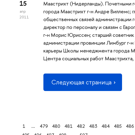
15
Маастрихт (Нидерланды). Почетными г
города Маастрихт г-н Андре Виллемс; 
апр
2011
общественных связей администрации г
директор по персоналу и связям с Европ
г-н Морис Юриссен; старший советник 
администрации провинции Лимбург г-н
карьеры Школы менеджмента города Ма
Центра социальных работ Маастрихта, 
Следующая страница
1
...
479
480
481
482
483
484
485
486