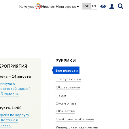
Кампус в
Нижнем Новгороде
РУС
EN
РУБРИКИ
ЕРОПРИЯТИЯ
Все новости
уста – 14 августа
Поступающим
никулы с
Образование
остковой школой
Э головы»
Наука
Экспертиза
густа, 11:00
Общество
урсия по корпусу
Свободное общение
. Костина и
улка по
Университетская жизнь