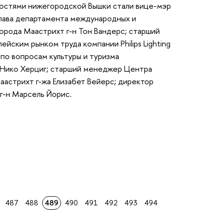
остями нижегородской Вышки стали вице-мэр
глава департамента международных и
орода Маастрихт г-н Тон Вандерс; старший
ейским рынком труда компании Philips Lighting
по вопросам культуры и туризма
 Нико Херциг; старший менеджер Центра
астрихт г-жа Елизабет Вейерс; директор
г-н Марсель Йорис.
487
488
489
490
491
492
493
494