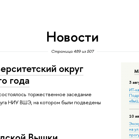
Новости
Страница 489 из 507
ерситетский округ
М
го года
3 авг
ИТ-ка
2 состоялось торжественное заседание
Подр
«ВыШ
уга НИУ ВШЭ, на котором были подведены
10 ав
Экск
на ул
одской Вышки
прог