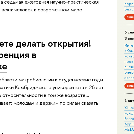
ла седьмая ежегодная научно-практическая
перв
 века: человек в современном мире
без 
онла
3 се
8 се
еете делать открытия!
Инте
ренция в
«Ком
конт
пров
ке
внеш
опера
эксп
области микробиологии в студенческие годы.
онла
атики Кембриджского университета в 26 лет.
 относительности в том же возрасте…
1 ок
вает: молодым и дерзким по силам сказать
XIII
конф
Econo
Appli
META