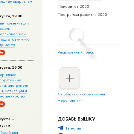
ведным кварталам
Приоритет 2030
Программа развития 2030
густа, 19:00
йн-презентация
раммы
ессиональной
подготовки «HR-
джмент»
Расширенный поиск
йн
густа, 19:00
ер-класс
поративные
оны: инструмент
ы, мотивации и
Сообщить о событии или
мственности»
мероприятии
йн
ДОБАВЬ ВЫШКУ
вгуста –
вгуста
Telegram
ийский для