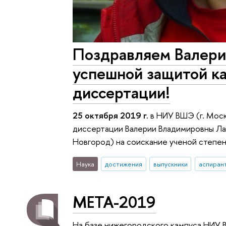
Поздравляем Валери
успешной защитой к
диссертации!
25 октября 2019 г.
в НИУ ВШЭ (г. Моск
диссертации Валерии Владимировны Л
Новгород) на соискание ученой степен
Наука
достижения
выпускники
аспиран
META-2019
На базе нижегородского кампуса НИУ 