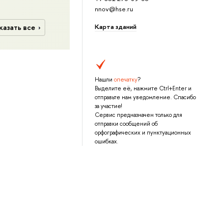
nnov@hse.ru
Карта зданий
казать все
Нашли
опечатку
?
Выделите её, нажмите Ctrl+Enter и
отправьте нам уведомление. Спасибо
за участие!
Сервис предназначен только для
отправки сообщений об
орфографических и пунктуационных
ошибках.