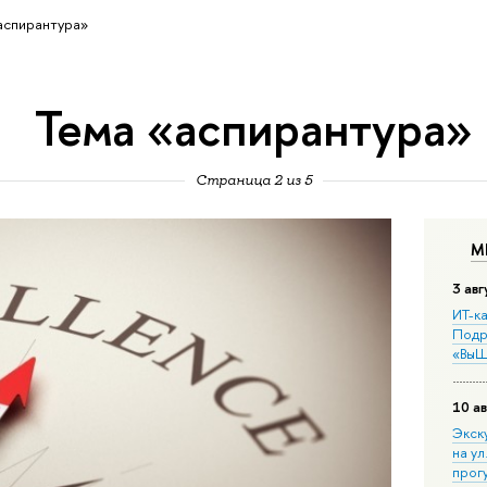
аспирантура»
Тема «аспирантура»
Страница 2 из 5
М
3 авг
ИТ-ка
Подр
«ВыШ
10 ав
Экск
на ул
прог