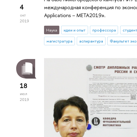
4
международная конференция по эконом
Applications – META2019».
окт
2019
Наука
идеи и опыт
профессора
студен
магистратура
аспирантура
18
июл
2019