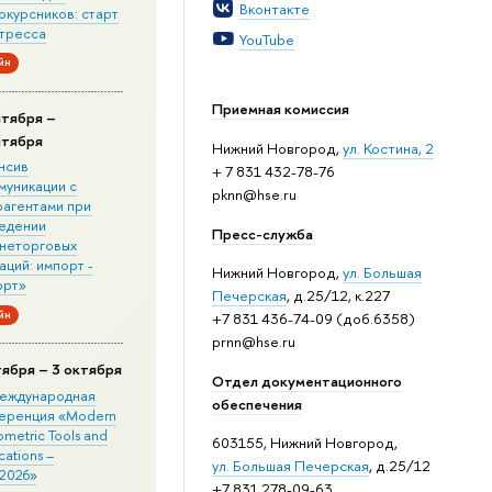
Вконтакте
окурсников: старт
стресса
YouTube
йн
Приемная комиссия
нтября –
нтября
Нижний Новгород,
ул. Костина, 2
нсив
+ 7 831 432-78-76
муникации с
pknn@hse.ru
рагентами при
едении
Пресс-служба
неторговых
ций: импорт -
Нижний Новгород,
ул. Большая
орт»
Печерская
, д.25/12, к.227
йн
+7 831 436-74-09 (доб.6358)
prnn@hse.ru
тября – 3 октября
Отдел документационного
 Международная
обеспечения
еренция «Modern
metric Tools and
603155, Нижний Новгород,
cations –
ул. Большая Печерская
, д.25/12
2026»
+7 831 278-09-63