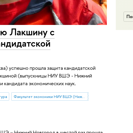
По
ю Лакшину с
андидатской
ва) успешно прошла защита кандидатской
акшиной (выпускницы НИУ ВШЭ - Нижний
и кандидата экономических наук.
тура
Факультет экономики НИУ ВШЭ (Нижний Новгород)
ВШЭ – Нижний Новгород в шестой раз прошла