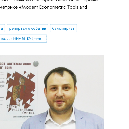
етрике «Modern Econometric Tools and
ты
репортаж о событии
бакалавриат
Факультет экономики НИУ ВШЭ (Нижний Новгород)