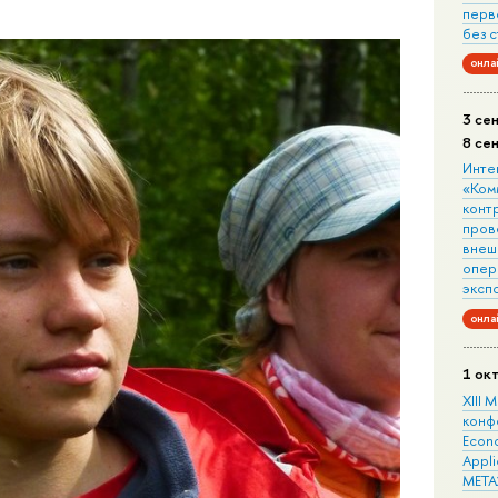
перв
без 
онла
3 се
8 се
Инте
«Ком
конт
пров
внеш
опера
эксп
онла
1 ок
XIII
конф
Econo
Appli
META