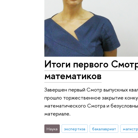
Итоги первого Смот
математиков
Завершен первый Смотр выпускных ква
прошло торжественное закрытие конкур
математического Смотра и безусловных
материале.
Наука
экспертиза
бакалавриат
магист