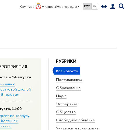
Кампус в
Нижнем Новгороде
РУС
EN
РУБРИКИ
ЕРОПРИЯТИЯ
Все новости
уста – 14 августа
Поступающим
никулы с
Образование
остковой школой
Э головы»
Наука
Экспертиза
густа, 11:00
Общество
урсия по корпусу
Свободное общение
. Костина и
улка по
Университетская жизнь