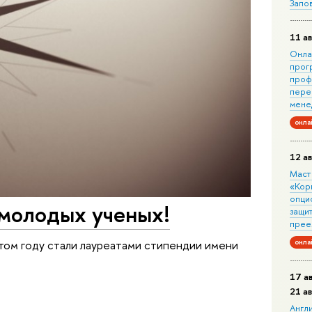
Запо
11 ав
Онла
прог
проф
пере
мене
онла
12 ав
Маст
«Кор
опци
молодых ученых!
защит
прее
онла
том году стали лауреатами стипендии имени
17 а
21 а
Англ