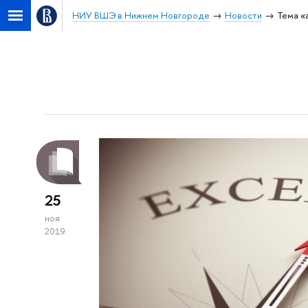
НИУ ВШЭ в Нижнем Новгороде
Новости
Тема «
25
ноя
2019