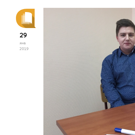
29
янв
2019