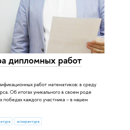
ра дипломных работ
лификационных работ математиков: в среду
са. Об итогах уникального в своем роде
 победах каждого участника – в нашем
ратура
аспирантура