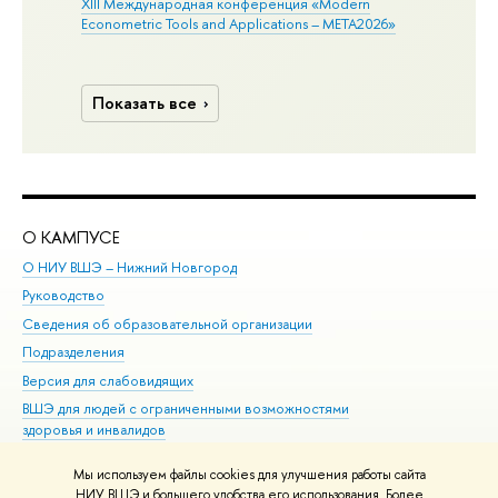
XIII Международная конференция «Modern
Econometric Tools and Applications – META2026»
Показать все
О КАМПУСЕ
ОБ
О НИУ ВШЭ – Нижний Новгород
Бак
Руководство
Маг
Сведения об образовательной организации
Вт
Подразделения
Вы
Версия для слабовидящих
Ку
ВШЭ для людей с ограниченными возможностями
Пр
здоровья и инвалидов
Рег
Единая платежная страница
Яз
Мы используем файлы cookies для улучшения работы сайта
Вы
НИУ ВШЭ и большего удобства его использования. Более