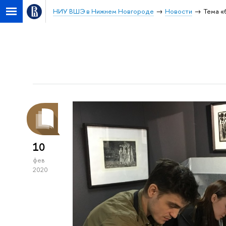
НИУ ВШЭ в Нижнем Новгороде
Новости
Тема «
10
фев
2020