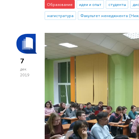
Образование
идеи и опыт
студенты
дис
магистратура
7
дек
2019