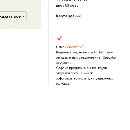
nnov@hse.ru
Карта зданий
казать все
Нашли
опечатку
?
Выделите её, нажмите Ctrl+Enter и
отправьте нам уведомление. Спасибо
за участие!
Сервис предназначен только для
отправки сообщений об
орфографических и пунктуационных
ошибках.