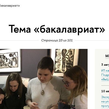
бакалавриат»
Тема «бакалавриат»
Страница 23 из 101
М
3 авг
ИТ-ка
Подр
«ВыШ
10 ав
Экск
на ул
прог