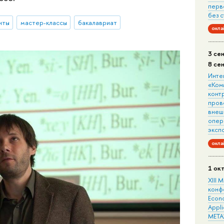
перв
без 
нты
мастер-классы
бакалавриат
онла
3 се
8 се
Инте
«Ком
конт
пров
внеш
опера
эксп
онла
1 ок
XIII
конф
Econo
Appli
META