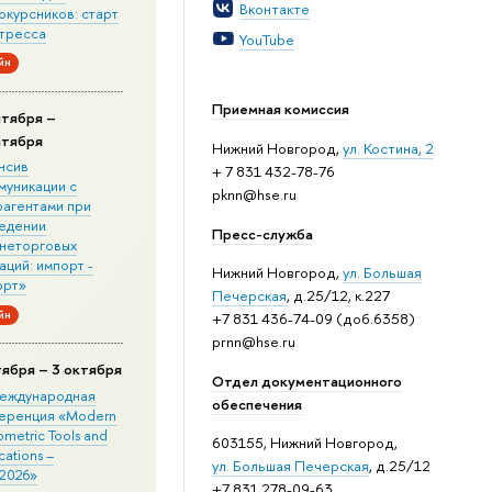
Вконтакте
окурсников: старт
стресса
YouTube
йн
Приемная комиссия
нтября –
нтября
Нижний Новгород,
ул. Костина, 2
нсив
+ 7 831 432-78-76
муникации с
pknn@hse.ru
рагентами при
едении
Пресс-служба
неторговых
ций: импорт -
Нижний Новгород,
ул. Большая
орт»
Печерская
, д.25/12, к.227
йн
+7 831 436-74-09 (доб.6358)
prnn@hse.ru
тября – 3 октября
Отдел документационного
 Международная
обеспечения
еренция «Modern
metric Tools and
603155, Нижний Новгород,
cations –
ул. Большая Печерская
, д.25/12
2026»
+7 831 278-09-63