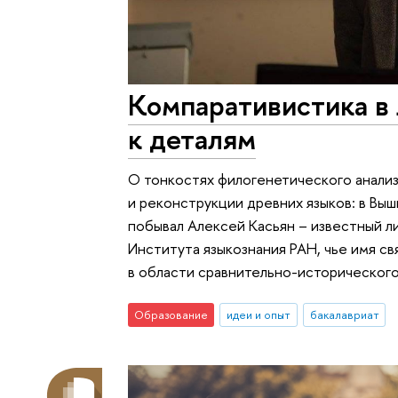
Компаративистика в 
к деталям
О тонкостях филогенетического анализ
и реконструкции древних языков: в Выш
побывал Алексей Касьян – известный л
Института языкознания РАН, чье имя с
в области сравнительно-исторического
Образование
идеи и опыт
бакалавриат