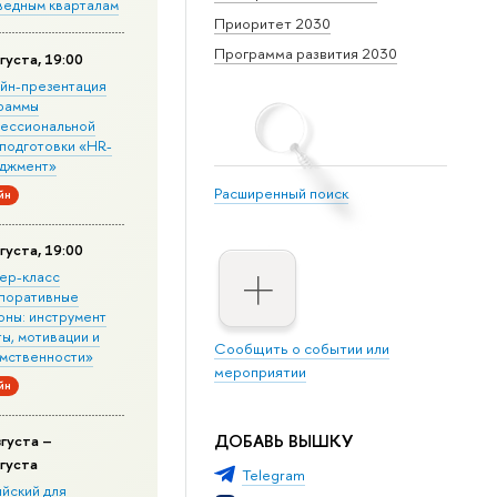
ведным кварталам
Приоритет 2030
Программа развития 2030
густа, 19:00
йн-презентация
раммы
ессиональной
подготовки «HR-
джмент»
Расширенный поиск
йн
густа, 19:00
ер-класс
поративные
оны: инструмент
ы, мотивации и
Сообщить о событии или
мственности»
мероприятии
йн
ДОБАВЬ ВЫШКУ
вгуста –
вгуста
Telegram
ийский для