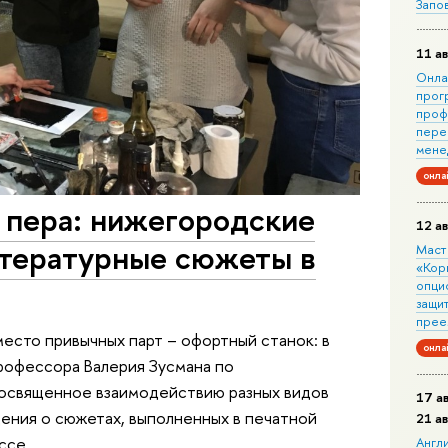
Запо
11 ав
Онла
прог
проф
пере
мене
онла
 пера: нижегородские
12 ав
итературные сюжеты в
Маст
«Кор
опци
защит
прее
вместо привычных парт – офортный станок: в
онла
рофессора Валерия Зусмана по
освященное взаимодействию разных видов
17 а
дения о сюжетах, выполненных в печатной
21 а
ссе.
Англ