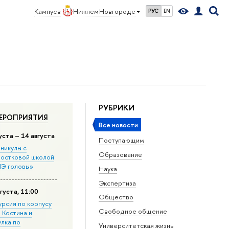
Кампус в
Нижнем Новгороде
РУС
EN
РУБРИКИ
ЕРОПРИЯТИЯ
Все новости
уста – 14 августа
Поступающим
никулы с
Образование
остковой школой
Э головы»
Наука
Экспертиза
густа, 11:00
Общество
урсия по корпусу
Свободное общение
. Костина и
улка по
Университетская жизнь