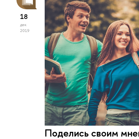
18
дек
2019
Поделись своим мн