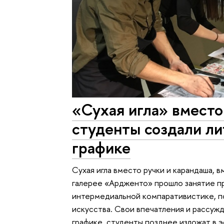
«Сухая игла» вместо
студенты создали л
графике
Сухая игла вместо ручки и карандаша, 
галерее «Ардженто» прошло занятие п
интермедиальной компаративистике, п
искусства. Свои впечатления и рассуж
графике, студенты позднее изложат в э