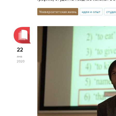
Университетская жизнь
идеи и опыт
студе
22
янв
2020